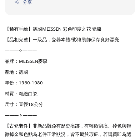
分享
【稀有手繪】德國MEISSEN 彩色印度之花 瓷盤
【品相完整】一級品，瓷器本體/彩繪裝飾保存良好漂亮
———✧———
品牌：MEISSEN麥森
產地：德國
年份：1960-1980
材質：精緻白瓷
尺寸：直徑18公分
———✧———
【古瓷老件】非新品難免有歷史痕跡，有輕微刮痕、掉色與輕
微掉金和色點為老件正常狀況，皆不屬於瑕疵，若購買即為認