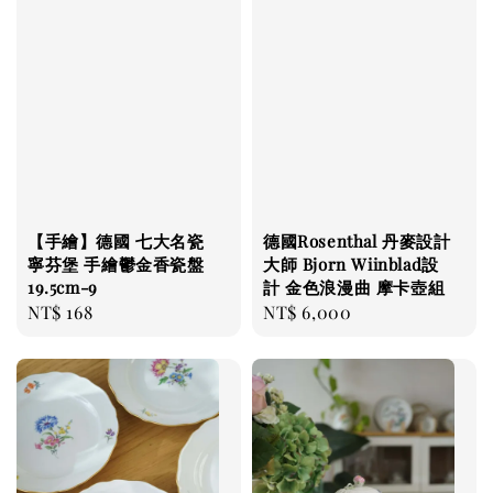
【手繪】德國 七大名瓷
德國Rosenthal 丹麥設計
寧芬堡 手繪鬱金香瓷盤
大師 Bjorn Wiinblad設
19.5cm-9
計 金色浪漫曲 摩卡壺組
Regular
NT$ 168
Regular
NT$ 6,000
price
price