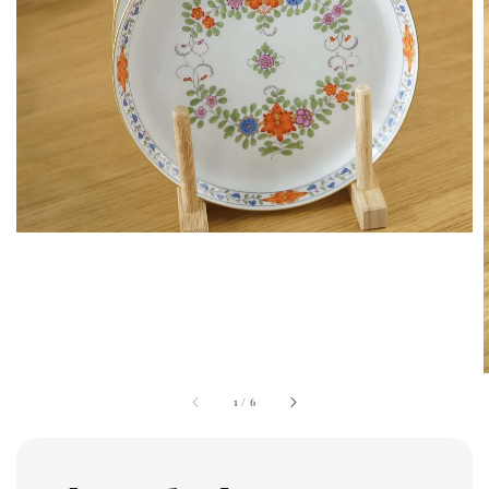
1
/
6