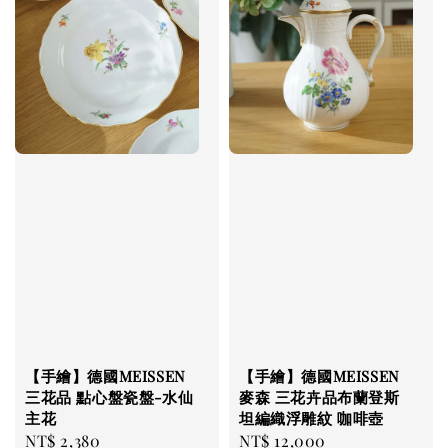
【手繪】德國MEISSEN
【手繪】德國MEISSEN
三花品 點心盤瓷盤-水仙
麥森 三花卉品布蘭登斯
主花
坦編織浮雕紋 咖啡壺
Regular
NT$ 2,380
Regular
NT$ 12,000