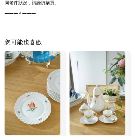
同老件狀況，請謹慎購買。
———✧———
您可能也喜歡