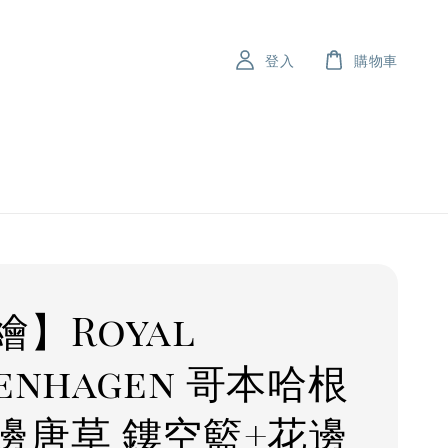
登入
購物車
繪】Royal
enhagen 哥本哈根
邊唐草 鏤空籃+花邊