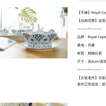
【手繪】Royal 
【品相完整】盒裝
———✧———
品牌：Royal Co
產地：丹麥
材質：精緻白瓷
尺寸：高9cm/直徑2
———✧———
【古瓷老件】非新
老件正常狀況，皆