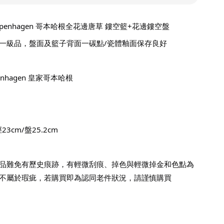
Copenhagen 哥本哈根全花邊唐草 鏤空籃+花邊鏤空盤
一級品，盤面及籃子背面一碳點/瓷體釉面保存良好
penhagen 皇家哥本哈根
3cm/盤25.2cm
品難免有歷史痕跡，有輕微刮痕、掉色與輕微掉金和色點為
不屬於瑕疵，若購買即為認同老件狀況，請謹慎購買