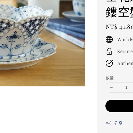
鏤空
Regular
NT$ 41,8
price
Worldw
Secure
Authen
數量
分享