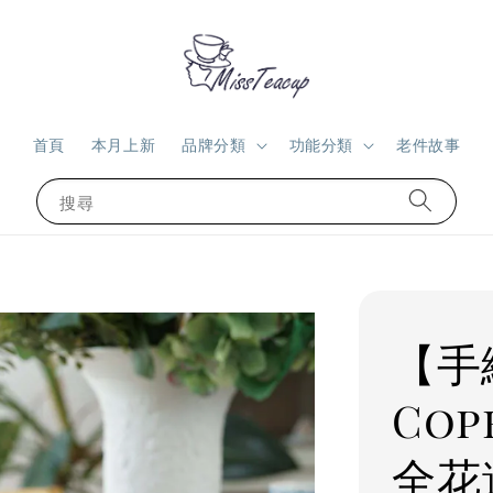
首頁
本月上新
品牌分類
功能分類
老件故事
搜尋
【手
Cop
全花