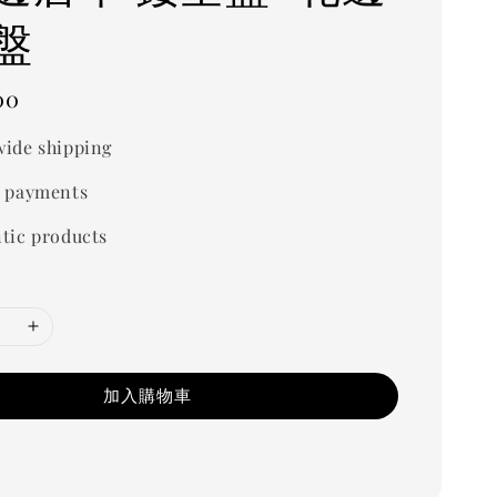
盤
00
ide shipping
 payments
tic products
加入購物車