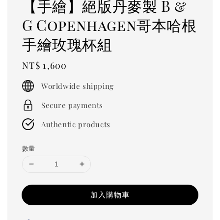
【手繪】絕版丹麥製 B &
G Copenhagen哥本哈根
手繪玫瑰杯組
Regular
NT$ 1,600
price
Worldwide shipping
Secure payments
Authentic products
數量
加入購物車