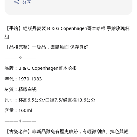
分享
【手繪】絕版丹麥製 B & G Copenhagen哥本哈根 手繪玫瑰杯
組
【品相完整】一級品，瓷體釉面 保存良好
———✧———
品牌：B & G Copenhagen哥本哈根
年代：1970-1983
材質：精緻白瓷
尺寸：杯高6.5公分/口徑7.5/碟直徑13.6公分
容量：160ml
———✧———
【古瓷老件】非新品難免有歷史痕跡，有輕微刮痕、掉色與輕