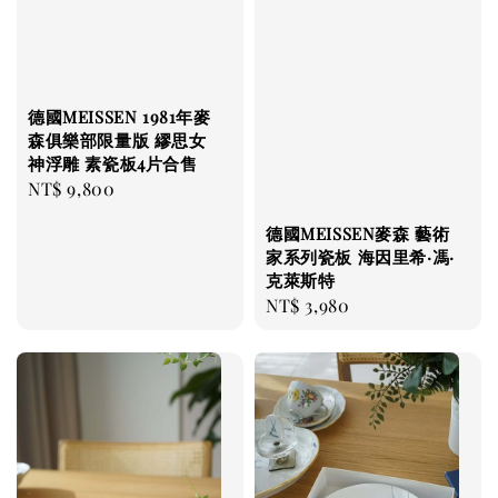
德國MEISSEN 1981年麥
森俱樂部限量版 繆思女
神浮雕 素瓷板4片合售
Regular
NT$ 9,800
price
德國MEISSEN麥森 藝術
家系列瓷板 海因里希·馮·
克萊斯特
Regular
NT$ 3,980
price