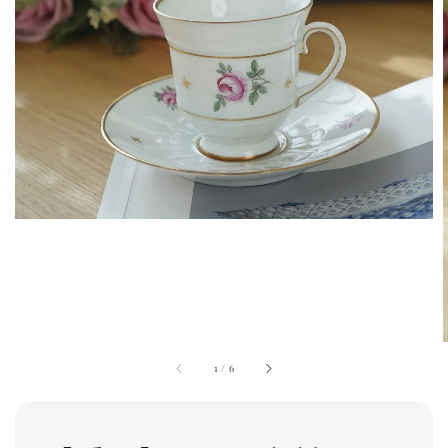
1
/
6