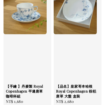
【手繪 】丹麥製 Royal
【品名】皇家哥本哈根
Copenhagen 平邊唐草
Royal Copenhagen 棕梠
咖啡杯組
唐草 大盤 盒裝
Regular
NT$ 1,680
Regular
NT$ 2,680