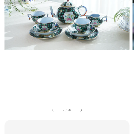
1
/
18