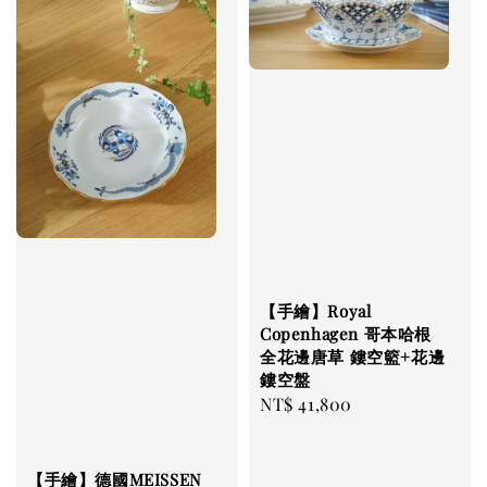
【手繪】Royal
Copenhagen 哥本哈根
全花邊唐草 鏤空籃+花邊
鏤空盤
Regular
NT$ 41,800
price
【手繪】德國MEISSEN