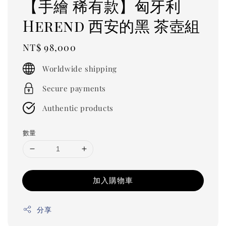
【手繪 稀有款】匈牙利
Herend 西安的黑 茶壺組
Regular
NT$ 98,000
price
Worldwide shipping
Secure payments
Authentic products
數量
加入購物車
分享