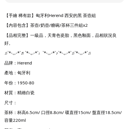
【手繪 稀有款】匈牙利Herend 西安的黑 茶壺組
【內容包含】茶壺/奶壺/糖碗/茶杯三件組x2
【品相完整】一級品，天青色瓷胎，黑色釉面，品相狀況良
好。
♫`*-.,.-*`♬`*-.,.-*`♩`*-.,.-*`♪`*-.,.-*`♫`*-.,.-*`♫
品牌：Herend
產地：匈牙利
年份：1950-80
材質：精緻白瓷
尺寸：
茶杯：杯高6.5cm/ 口徑8.8cm/ 碟直徑15cm/ 盤直徑18.5cm/
容量220ml