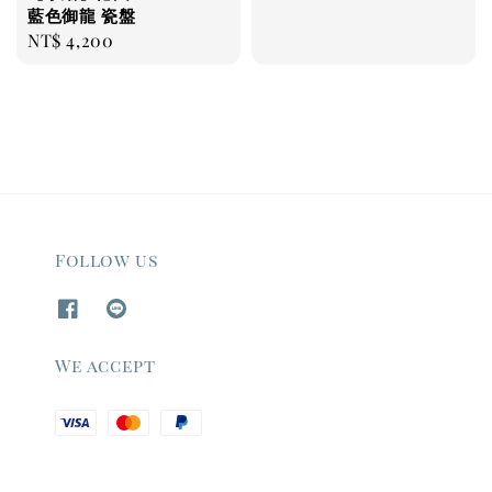
藍色御龍 瓷盤
Regular
NT$ 4,200
price
Follow us
We accept