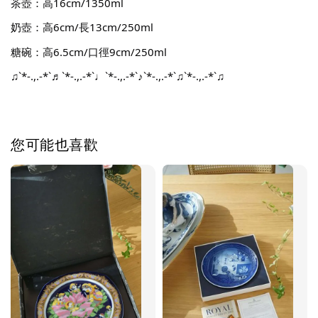
茶壺：高16cm/1350ml
奶壺：高6cm/長13cm/250ml
糖碗：高6.5cm/口徑9cm/250ml
♫`*-.,.-*`♬`*-.,.-*`♩`*-.,.-*`♪`*-.,.-*`♫`*-.,.-*`♫
您可能也喜歡