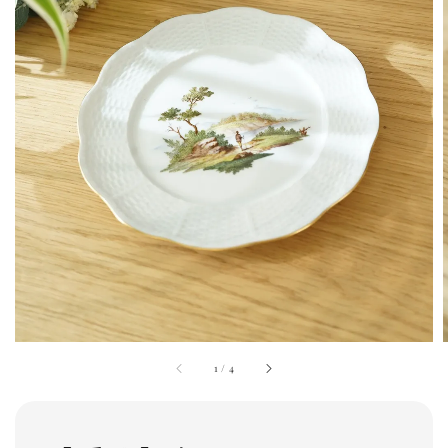
1
/
4