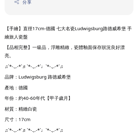
分享
【手繪】直徑17cm-德國 七大名瓷Ludwigsburg路德威希堡 手
繪旅人瓷盤
【品相完整】一級品，浮雕精緻，瓷體釉面保存狀況良好漂
亮。
♫`*-.,.-*`♬`*-.,.-*`♩`*-.,.-*`♫
品牌：Ludwigsburg 路德威希堡
產地：德國
年份：約40-60年代【甲子歲月】
材質：精緻白瓷
尺寸：17cm
♫`*-.,.-*`♬`*-.,.-*`♩`*-.,.-*`♫