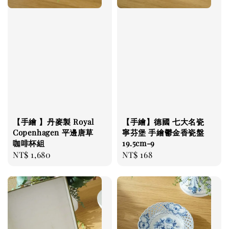
【手繪 】丹麥製 Royal
【手繪】德國 七大名瓷
Copenhagen 平邊唐草
寧芬堡 手繪鬱金香瓷盤
咖啡杯組
19.5cm-9
Regular
NT$ 1,680
Regular
NT$ 168
price
price