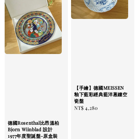
【手繪】德國MEISSEN
釉下藍彩經典藍洋蔥鏤空
瓷盤
Regular
NT$ 4,280
price
德國Rosenthal比昂溫柏
Bjorn Wiinblad 設計
1977年度聖誕盤-原盒裝