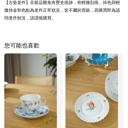
【古瓷老件】非新品難免有歷史痕跡，有輕微刮痕、掉色與輕
微掉金和色點為老件正常狀況，皆不屬於瑕疵，若購買即為認
同老件狀況，請謹慎購買。
您可能也喜歡