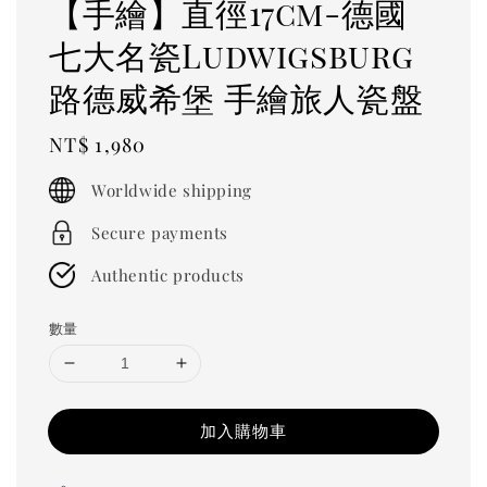
【手繪】直徑17cm-德國
七大名瓷Ludwigsburg
路德威希堡 手繪旅人瓷盤
Regular
NT$ 1,980
price
Worldwide shipping
Secure payments
Authentic products
數量
加入購物車