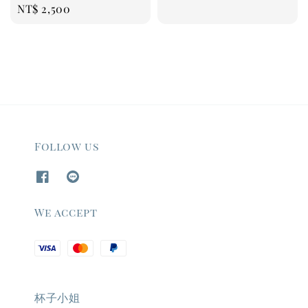
Regular
NT$ 2,500
price
Follow us
We accept
杯子小姐