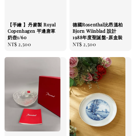
【手繪 】丹麥製 Royal
德國Rosenthal比昂溫柏
Copenhagen 平邊唐草
Bjorn Wiinblad 設計
奶壺1/60
1988年度聖誕盤-原盒裝
Regular
NT$ 2,500
Regular
NT$ 2,500
price
price