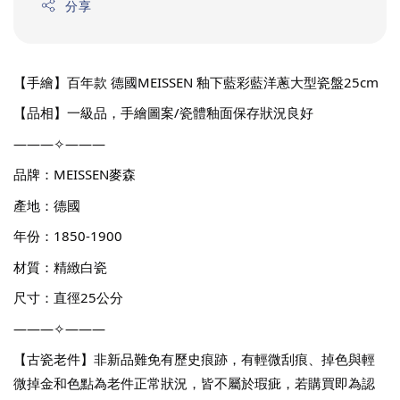
分享
【手繪】百年款 德國MEISSEN 釉下藍彩藍洋蔥大型瓷盤25cm
【品相】一級品，手繪圖案/瓷體釉面保存狀況良好
———✧———
品牌：MEISSEN麥森
產地：德國
年份：1850-1900
材質：精緻白瓷
尺寸：直徑25公分
———✧———
【古瓷老件】非新品難免有歷史痕跡，有輕微刮痕、掉色與輕
微掉金和色點為老件正常狀況，皆不屬於瑕疵，若購買即為認