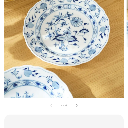
1
/
6