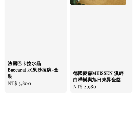
法國巴卡拉水晶
Baccarat 水果沙拉碗-盒
德國麥森MEISSEN 溪畔
裝
白樺樹與旭日東昇瓷盤
Regular
NT$ 3,800
Regular
NT$ 2,980
price
price