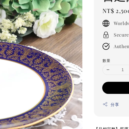
Regular
NT$ 2,50
price
Worldw
Secure
Authen
數量
分享
【品相完整】嚴選