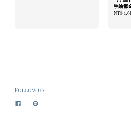
手繪鬱
Regular
NT$ 1,6
price
Follow us