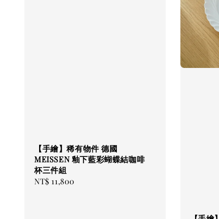
【手繪】稀有物件 德國
MEISSEN 釉下藍彩蝴蝶結咖啡
杯三件組
Regular
NT$ 11,800
price
【手繪