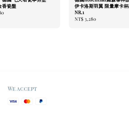
金香瓷盤
伊卡洛斯羽翼 限量摩卡杯
NR.1
80
Regular
NT$ 3,280
price
We accept