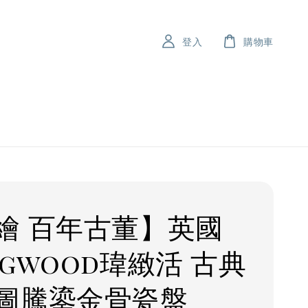
登入
購物車
繪 百年古董】英國
dgwood瑋緻活 古典
圖騰鎏金骨瓷盤