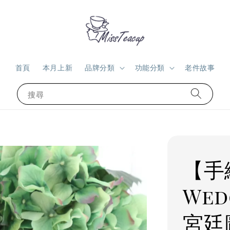
首頁
本月上新
品牌分類
功能分類
老件故事
搜尋
【手
We
宮廷