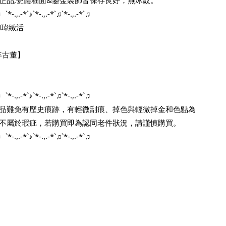
♩`*-.,.-*`♪`*-.,.-*`♫`*-.,.-*`♫
d瑋緻活
年古董】
♩`*-.,.-*`♪`*-.,.-*`♫`*-.,.-*`♫
品難免有歷史痕跡，有輕微刮痕、掉色與輕微掉金和色點為
不屬於瑕疵，若購買即為認同老件狀況，請謹慎購買。
♩`*-.,.-*`♪`*-.,.-*`♫`*-.,.-*`♫