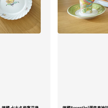
】德國 七大名瓷寧芬堡
德國Rosenthal羅森泰