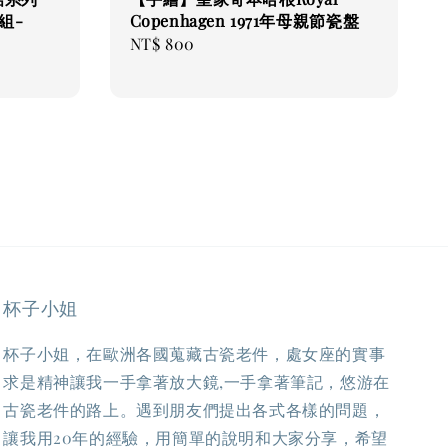
組-
Copenhagen 1971年母親節瓷盤
Regular
NT$ 800
price
杯子小姐
杯子小姐，在歐洲各國蒐藏古瓷老件，處女座的實事
求是精神讓我一手拿著放大鏡,一手拿著筆記，悠游在
古瓷老件的路上。遇到朋友們提出各式各樣的問題，
讓我用20年的經驗，用簡單的說明和大家分享，希望