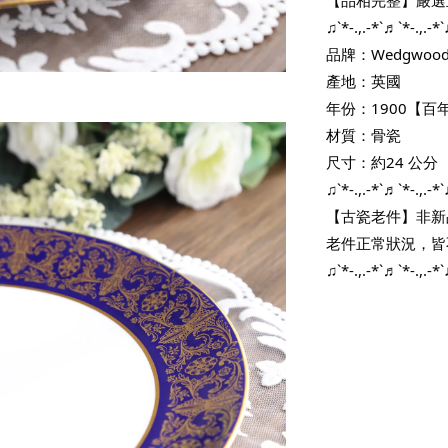
♫`*-.,.-*`♬`*-.,.-*`
品牌：Wedgwoo
產地：英國
年份：1900【百
材質：骨瓷
尺寸：約24 公分
♫`*-.,.-*`♬`*-.,.-*`
【古瓷老件】非新
老件正常狀況，皆
♫`*-.,.-*`♬`*-.,.-*`