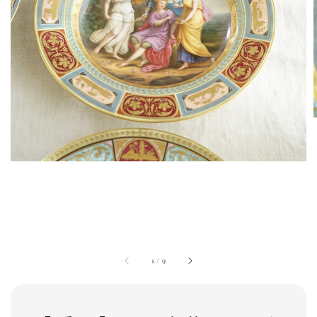
1
/
9