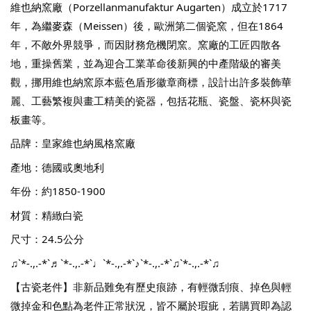
維也納窯廠（Porzellanmanufaktur Augarten）成立於1717
年，為繼麥森（Meissen）後，歐洲第二個瓷窯，但在1864
年，不敵外界競爭，而因財務危機閉窯。窯廠的工匠四散各
地，重操舊業，並為迎合工業革命後新興的中產階級的審美
觀，挪用維也納窯原本藍色盾形徽章商標，設計出許多裝飾華
麗、工藝繁複與畫工精美的瓷器，包括花瓶、瓷盤、瓷杯與瓷
板畫等。
品牌：皇家維也納風格窯廠
產地：德國或奧地利
年份：約1850-1900
材質：精緻白瓷
尺寸：24.5公分
♫`*-.,.-*`♬`*-.,.-*`♩`*-.,.-*`♪`*-.,.-*`♫`*-.,.-*`♫
【古瓷老件】非新品難免有歷史痕跡，有輕微刮痕、掉色與輕
微掉金和色點為老件正常狀況，皆不屬於瑕疵，若購買即為認