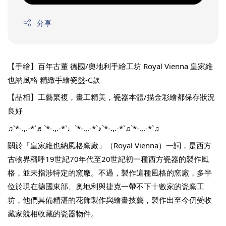
分享
【手繪】百年古董 德國/奧地利手繪工坊 Royal Vienna 皇家維
也納風格 精緻手繪瓷盤-C款
【品相】工藝繁複，畫工精美，瓷器本體/描金彩繪都保存狀況
良好
♫`*-.,.-*`♬`*-.,.-*`♩`*-.,.-*`♪`*-.,.-*`♫`*-.,.-*`♫
關於「皇家維也納風格窯廠」（Royal Vienna）一詞，是西方
古物界稱呼19世紀70年代至20世紀初一種西方瓷器的製作風
格，並未指涉特定的窯廠。不過，製作這種風格的窯廠，多半
位於現在德國東部、奧地利與捷克一帶不下十數家的瓷窯工
坊，他們具備精湛的花飾製作與繪畫技藝，製作出至今仍受收
藏家競相收藏的瓷器物件。