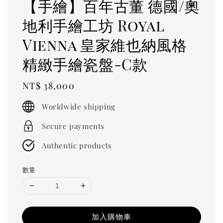
【手繪】百年古董 德國/奧
地利手繪工坊 Royal
Vienna 皇家維也納風格
精緻手繪瓷盤-C款
Regular
NT$ 38,000
price
Worldwide shipping
Secure payments
Authentic products
數量
加入購物車