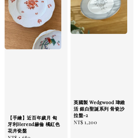
英國製 Wedgwood 瑋緻
活 銀白聖誕系列 骨瓷沙
拉盤-2
【手繪】近百年歲月 匈
Regular
NT$ 1,200
牙利Herend赫倫 橘紅色
price
花卉瓷盤
Regular
NT$ 1,680