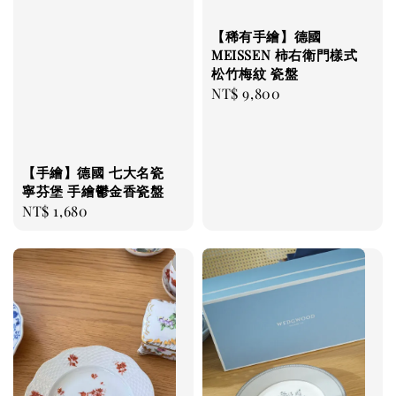
【稀有手繪】德國
MEISSEN 柿右衛門樣式
松竹梅紋 瓷盤
Regular
NT$ 9,800
price
【手繪】德國 七大名瓷
寧芬堡 手繪鬱金香瓷盤
Regular
NT$ 1,680
price