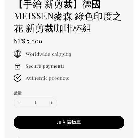
【手繪 新剪裁】德國
MEISSEN麥森 綠色印度之
花 新剪裁咖啡杯組
Regular
NT$ 5,000
price
Worldwide shipping
Secure payments
Authentic products
數量
加入購物車