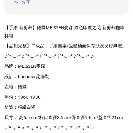
分享
【手繪 新剪裁】德國MEISSEN麥森 綠色印度之花 新剪裁咖啡
杯組
【品相完整】二級品，手繪圖案/瓷體釉面保存狀況良好無瑕。
♫`*-.,.-*`♬`*-.,.-*`♩`*-.,.-*`♪`*-.,.-*`♫`*-.,.-*`♫
品牌：MEISSEN麥森
設計：Kaendler昆德勒
產地：德國
年份：1960-1980
材質：精緻白瓷
尺寸： 高6.5 cm/杯口直徑8.5cm/碟直徑14cm/盤直徑21cm
♫`*-.,.-*`♬`*-.,.-*`♩`*-.,.-*`♪`*-.,.-*`♫`*-.,.-*`♫