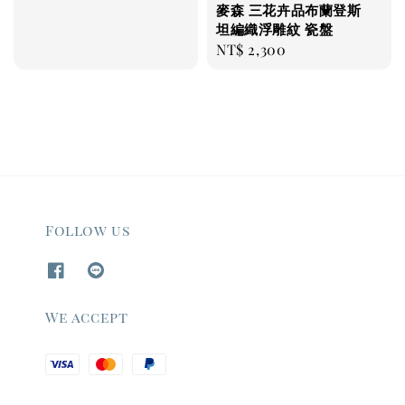
麥森 三花卉品布蘭登斯
坦編織浮雕紋 瓷盤
Regular
NT$ 2,300
price
Follow us
We accept