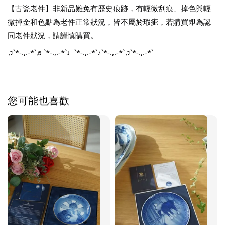
【古瓷老件】非新品難免有歷史痕跡，有輕微刮痕、掉色與輕
微掉金和色點為老件正常狀況，皆不屬於瑕疵，若購買即為認
同老件狀況，請謹慎購買。
♫`*-.,.-*`♬`*-.,.-*`♩`*-.,.-*`♪`*-.,.-*`♫`*-.,.-*`
您可能也喜歡