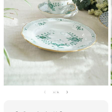
1
/
6