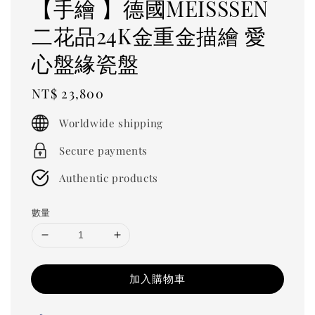
【手繪 】德國MEISSSEN
二花品24K金重金描繪 愛
心盤緣瓷盤
Regular
NT$ 23,800
price
Worldwide shipping
Secure payments
Authentic products
數量
加入購物車