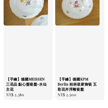
【手繪】德國MEISSEN
【手繪】德國KPM
三花品 點心盤瓷盤-水仙
Berlin 柏林皇家御瓷 五
主花
彩花卉浮雕瓷盤
Regular
NT$ 2,380
Regular
NT$ 2,500
price
price