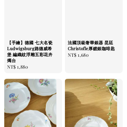
【手繪】德國 七大名瓷
法國頂級奢華銀器 昆廷
Ludwigsburg路德威希
Christofle厚鍍銀咖啡匙
堡 編織紋浮雕五彩花卉
Regular
NT$ 1,680
燭台
price
Regular
NT$ 1,880
price