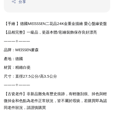
分享
【手繪 】德國MEISSSEN二花品24K金重金描繪 愛心盤緣瓷盤
【品相完整】一級品，瓷器本體/彩繪裝飾保存良好漂亮
———✧———
品牌：MEISSEN麥森
產地：德國
材質：精緻白瓷
尺寸：直徑27.5公分/高3.5公分
———✧———
【古瓷老件】非新品難免有歷史痕跡，有輕微刮痕、掉色與輕
微掉金和色點為老件正常狀況，皆不屬於瑕疵，若購買即為認
同老件狀況，請謹慎購買