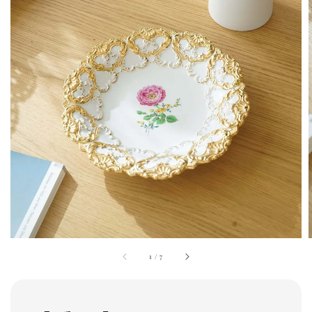
1
/
7