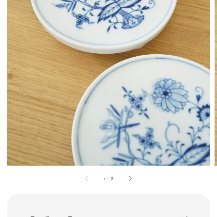
1
/
8