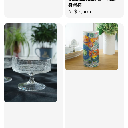
price
身蛋杯
Regular
NT$ 2,000
price