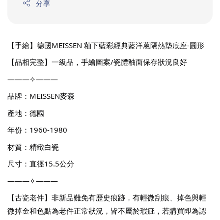
分享
【手繪】德國MEISSEN 釉下藍彩經典藍洋蔥隔熱墊底座-圓形
【品相完整】一級品，手繪圖案/瓷體釉面保存狀況良好
———✧———
品牌：MEISSEN麥森
產地：德國
年份：1960-1980
材質：精緻白瓷
尺寸：直徑15.5公分
———✧———
【古瓷老件】非新品難免有歷史痕跡，有輕微刮痕、掉色與輕
微掉金和色點為老件正常狀況，皆不屬於瑕疵，若購買即為認