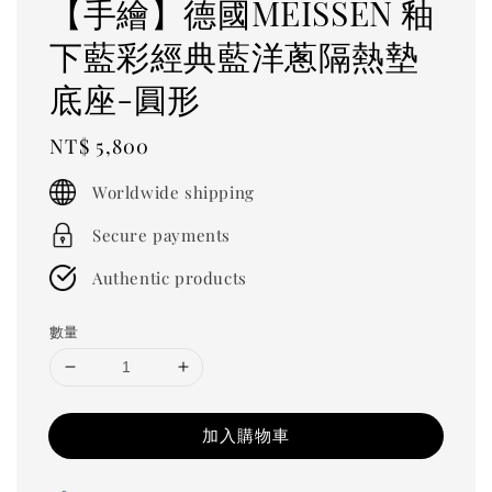
【手繪】德國MEISSEN 釉
下藍彩經典藍洋蔥隔熱墊
底座-圓形
Regular
NT$ 5,800
price
Worldwide shipping
Secure payments
Authentic products
數量
加入購物車