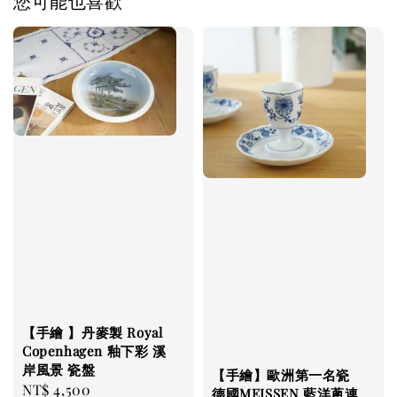
您可能也喜歡
【手繪 】丹麥製 Royal
Copenhagen 釉下彩 溪
岸風景 瓷盤
【手繪】歐洲第一名瓷
Regular
NT$ 4,500
德國MEISSEN 藍洋蔥連