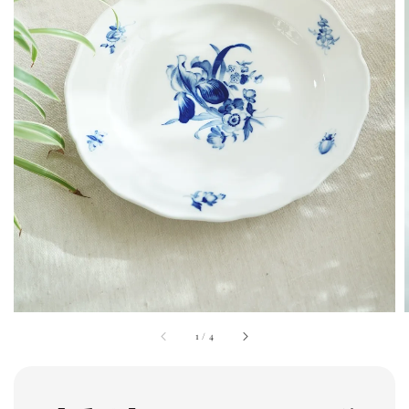
1
/
4