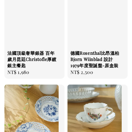
法國頂級奢華銀器 百年
德國Rosenthal比昂溫柏
歲月昆廷Christofle厚鍍
Bjorn Wiinblad 設計
銀主餐匙
1979年度聖誕盤-原盒裝
Regular
NT$ 1,980
Regular
NT$ 2,500
price
price