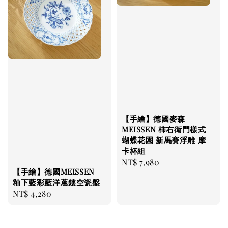
【手繪】德國麥森
MEISSEN 柿右衛門樣式
蝴蝶花園 新馬賽浮雕 摩
卡杯組
Regular
NT$ 7,980
【手繪】德國MEISSEN
price
釉下藍彩藍洋蔥鏤空瓷盤
Regular
NT$ 4,280
price