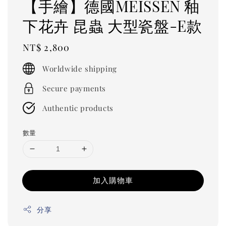
【手繪】德國MEISSEN 釉
下花卉 昆蟲 大型瓷盤-E款
Regular
NT$ 2,800
price
Worldwide shipping
Secure payments
Authentic products
數量
加入購物車
分享