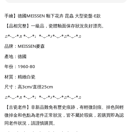
手繪】德國MEISSEN 釉下花卉 昆蟲 大型瓷盤-E款
【品相完整】一級品，瓷體釉面保存狀況良好漂亮。
♫*-.,.-*♬*-.,.-*♩*-.,.-*♪*-.,.-*♫*-.,.-*♫
品牌：MEISSEN麥森
產地：德國
年份：1960-80
材質：精緻白瓷
尺寸：高3cm/直徑25cm
♫*-.,.-*♬*-.,.-*♩*-.,.-*♪*-.,.-*♫*-.,.-*♫
【古瓷老件】非新品難免有歷史痕跡，有輕微刮痕、掉色與輕
微掉金和色點為老件正常狀況，皆不屬於瑕疵，若購買即為認
同老件狀況，請謹慎購買。