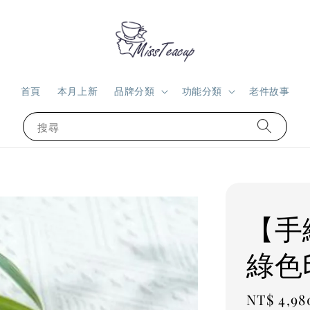
首頁
本月上新
品牌分類
功能分類
老件故事
搜尋
【手
綠色
Regular
NT$ 4,98