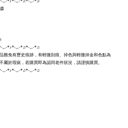
.,.-*♪*-.,.-*♫*-.,.-*♫
麥森
0
m
.,.-*♪*-.,.-*♫*-.,.-*♫
品難免有歷史痕跡，有輕微刮痕、掉色與輕微掉金和色點為
不屬於瑕疵，若購買即為認同老件狀況，請謹慎購買。
.,.-*♪*-.,.-*♫*-.,.-*♫