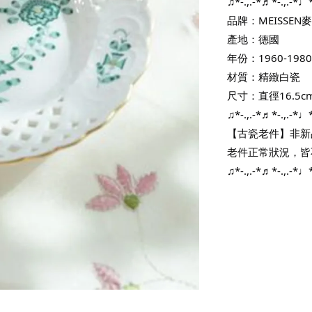
♫*-.,.-*♬*-.,.-*♩*-
品牌：MEISSEN
產地：德國
年份：1960-198
材質：精緻白瓷
尺寸：直徑16.5c
♫*-.,.-*♬*-.,.-*♩*-
【古瓷老件】非新
老件正常狀況，皆
♫*-.,.-*♬*-.,.-*♩*-