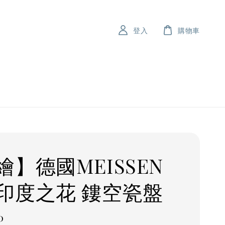
登入
購物車
繪】德國MEISSEN
印度之花 鏤空瓷盤
0