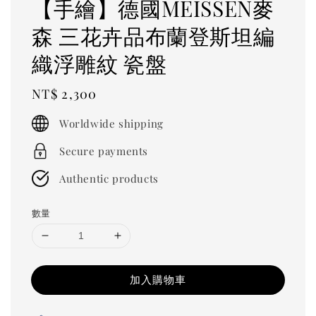
【手繪】德國MEISSEN麥
森 三花卉品布蘭登斯坦編
織浮雕紋 瓷盤
Regular
NT$ 2,300
price
Worldwide shipping
Secure payments
Authentic products
數量
加入購物車