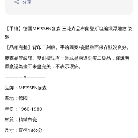
分享
【手繪】德國MEISSEN麥森 三花卉品布蘭登斯坦編織浮雕紋 瓷
盤
【品相完整】背印二刻痕。手繪圖案/瓷體釉面保存狀況良好。 
麥森品管嚴謹。雙劍標誌有一道或是兩道刻痕二級品，僅說明
原廠認為畫工未盡完美，不表示瑕疵。
————✧————
品牌：MEISSEN麥森
產地：德國
年份：1960-1980
材質：精緻白瓷
尺寸：直徑18公分