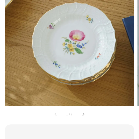
1
/
5