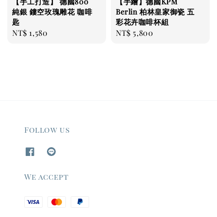
【手工打造】 德國800
【手繪】德國KPM
純銀 鏤空玫瑰雕花 咖啡
Berlin 柏林皇家御瓷 五
匙
彩花卉咖啡杯組
Regular
NT$ 1,580
Regular
NT$ 5,800
price
price
Follow us
We accept