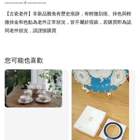
————✧————
【古瓷老件】非新品難免有歷史痕跡，有輕微刮痕、掉色與輕
微掉金和色點為老件正常狀況，皆不屬於瑕疵，若購買即為認
同老件狀況，請謹慎購買
您可能也喜歡