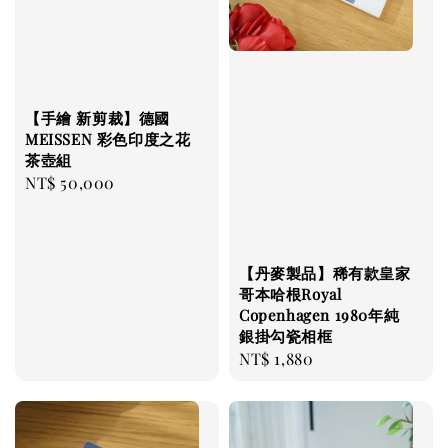
【手繪 新剪裁】德國
MEISSEN 彩色印度之花
茶壺組
Regular
NT$ 50,000
price
【丹麥製品】稀有款皇家
哥本哈根Royal
Copenhagen 1980年純
銀掛勾瓷相框
Regular
NT$ 1,880
price