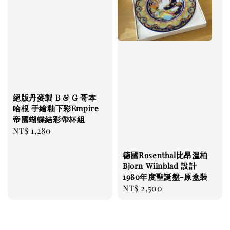
絕版丹麥製 B & G 哥本
哈根 手繪釉下彩Empire
帝國蝴蝶結彩帶杯組
Regular
NT$ 1,280
price
德國Rosenthal比昂溫柏
Bjorn Wiinblad 設計
1980年度聖誕盤-原盒裝
Regular
NT$ 2,500
price