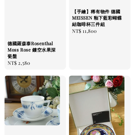
【手繪】稀有物件 德國
MEISSEN 釉下藍彩蝴蝶
結咖啡杯三件組
Regular
NT$ 11,800
price
德國羅森泰Rosenthal
Moss Rose 鏤空水果深
瓷盤
Regular
NT$ 2,580
price