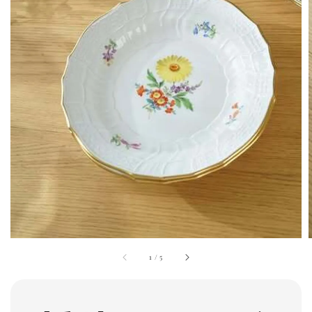
1
/
5