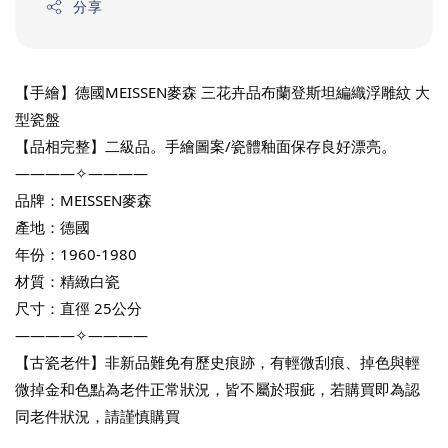
分享
【手繪】德國MEISSEN麥森 三花卉品布蘭登斯坦編織浮雕紋 大
型瓷盤
【品相完整】二級品。手繪圖案/瓷體釉面保存良好漂亮。 
————✧————
品牌：MEISSEN麥森
產地：德國
年份：1960-1980
材質：精緻白瓷
尺寸：直徑 25公分
————✧————
【古瓷老件】非新品難免有歷史痕跡，有輕微刮痕、掉色與輕
微掉金和色點為老件正常狀況，皆不屬於瑕疵，若購買即為認
同老件狀況，請謹慎購買