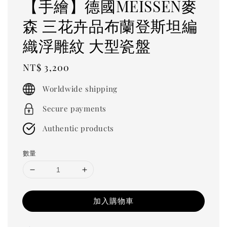
【手繪】德國MEISSEN麥
森 三花卉品布蘭登斯坦編
織浮雕紋 大型瓷盤
Regular
NT$ 3,200
price
Worldwide shipping
Secure payments
Authentic products
數量
加入購物車