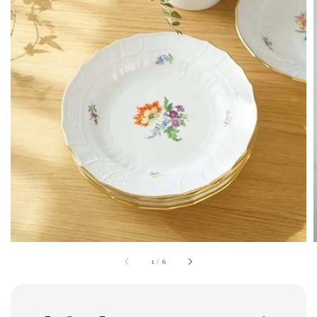
1
/
6