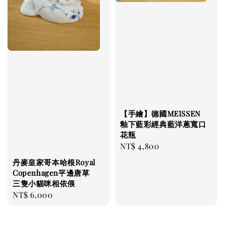
【手繪】德國MEISSEN
釉下藍彩經典藍洋蔥寬口
花瓶
Regular
NT$ 4,800
price
丹麥皇家哥本哈根Royal
Copenhagen平邊唐草
三隻小貓咪相依偎
Regular
NT$ 6,000
price