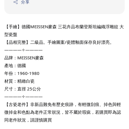
分享
【手繪】德國MEISSEN麥森 三花卉品布蘭登斯坦編織浮雕紋 大
型瓷盤
【品相完整】二級品。手繪圖案/瓷體釉面保存良好漂亮。 
————✧————
品牌：MEISSEN麥森
產地：德國
年份：1960-1980
材質：精緻白瓷
尺寸：直徑 25公分
————✧————
【古瓷老件】非新品難免有歷史痕跡，有輕微刮痕、掉色與輕
微掉金和色點為老件正常狀況，皆不屬於瑕疵，若購買即為認
同老件狀況，請謹慎購買