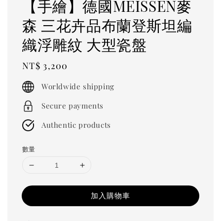
【手繪】德國MEISSEN麥
森 三花卉品布蘭登斯坦編
織浮雕紋 大型瓷盤
Regular
NT$ 3,200
price
Worldwide shipping
Secure payments
Authentic products
數量
加入購物車