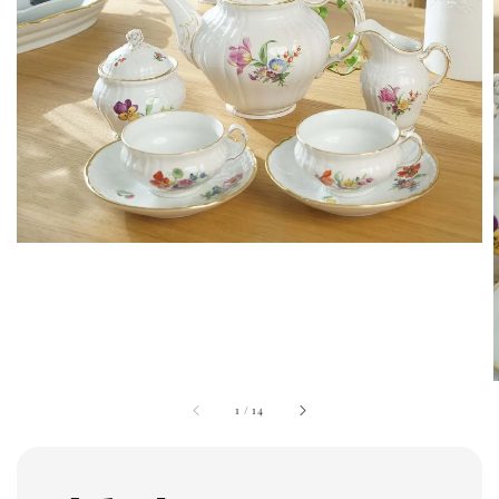
1
/
14