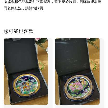
微掉金和色點為老件正常狀況，皆不屬於瑕疵，若購買即為認
同老件狀況，請謹慎購買
您可能也喜歡