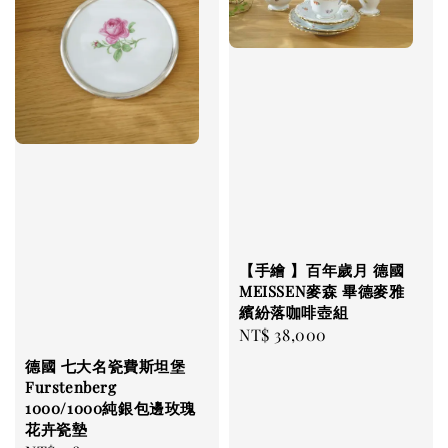
【手繪 】百年歲月 德國
MEISSEN麥森 畢德麥雅
繽紛落咖啡壺組
Regular
NT$ 38,000
price
德國 七大名瓷費斯坦堡
Furstenberg
1000/1000純銀包邊玫瑰
花卉瓷墊