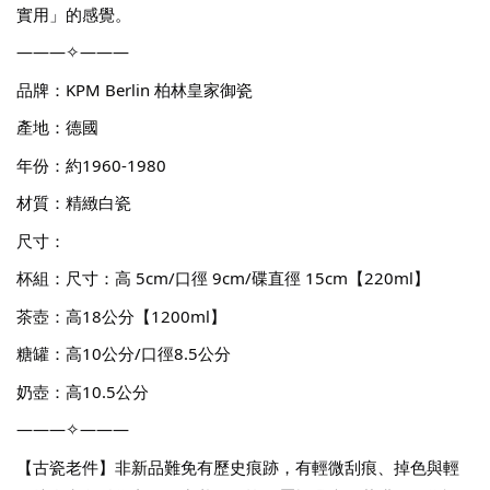
實用」的感覺。
———✧———
品牌：KPM Berlin 柏林皇家御瓷
產地：德國
年份：約1960-1980
材質：精緻白瓷
尺寸：
杯組：尺寸：高 5cm/口徑 9cm/碟直徑 15cm【220ml】
茶壺：高18公分【1200ml】
糖罐：高10公分/口徑8.5公分
奶壺：高10.5公分
———✧———
【古瓷老件】非新品難免有歷史痕跡，有輕微刮痕、掉色與輕