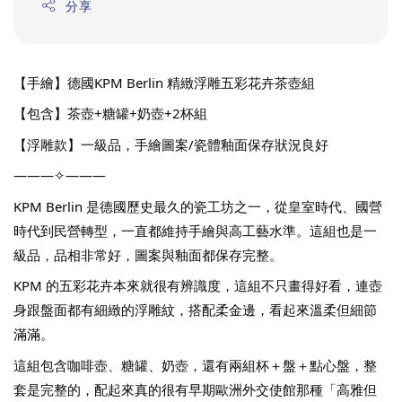
分享
【手繪】德國KPM Berlin 精緻浮雕五彩花卉茶壺組
【包含】茶壺+糖罐+奶壺+2杯組
【浮雕款】一級品，手繪圖案/瓷體釉面保存狀況良好
———✧———
KPM Berlin 是德國歷史最久的瓷工坊之一，從皇室時代、國營
時代到民營轉型，一直都維持手繪與高工藝水準。這組也是一
級品，品相非常好，圖案與釉面都保存完整。
KPM 的五彩花卉本來就很有辨識度，這組不只畫得好看，連壺
身跟盤面都有細緻的浮雕紋，搭配柔金邊，看起來溫柔但細節
滿滿。
這組包含咖啡壺、糖罐、奶壺，還有兩組杯＋盤＋點心盤，整
套是完整的，配起來真的很有早期歐洲外交使館那種「高雅但