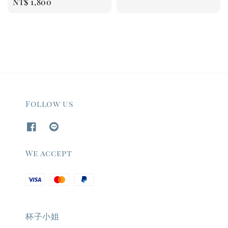
Regular
NT$ 1,800
price
Follow us
We accept
杯子小姐