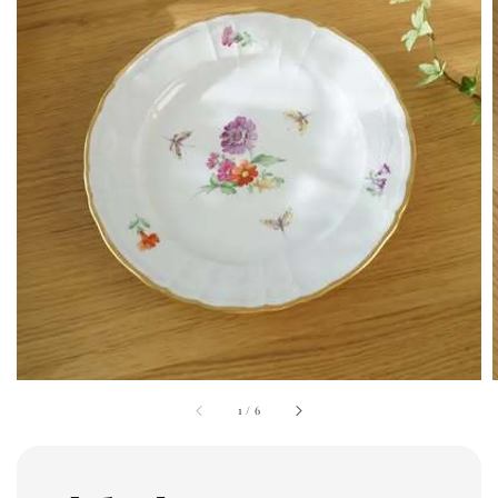
1
/
6