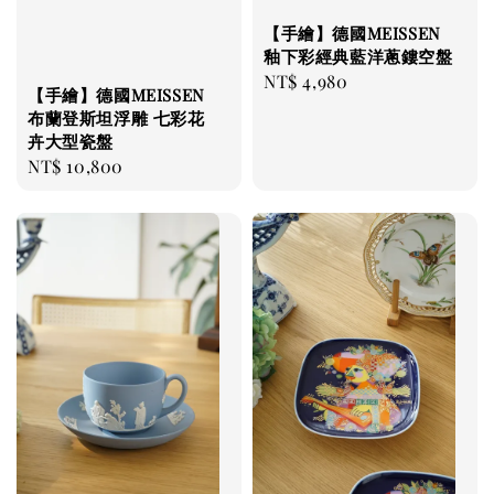
【手繪】德國MEISSEN
釉下彩經典藍洋蔥鏤空盤
Regular
NT$ 4,980
【手繪】德國MEISSEN
price
布蘭登斯坦浮雕 七彩花
卉大型瓷盤
Regular
NT$ 10,800
price