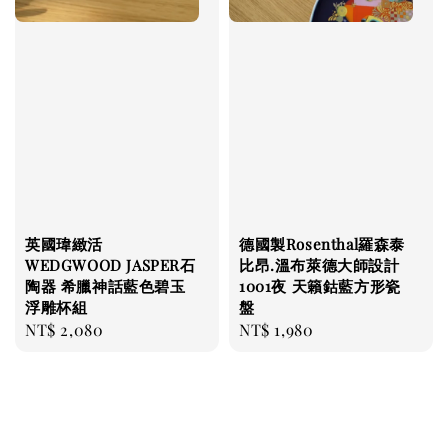
英國瑋緻活
德國製Rosenthal羅森泰
WEDGWOOD JASPER石
比昂.溫布萊德大師設計
陶器 希臘神話藍色碧玉
1001夜 天籟鈷藍方形瓷
浮雕杯組
盤
Regular
NT$ 2,080
Regular
NT$ 1,980
price
price