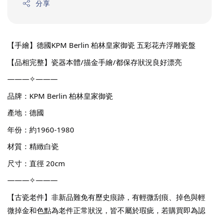
分享
【手繪】德國KPM Berlin 柏林皇家御瓷 五彩花卉浮雕瓷盤
【品相完整】瓷器本體/描金手繪/都保存狀況良好漂亮
———✧———
品牌：KPM Berlin 柏林皇家御瓷
產地：德國
年份：約1960-1980
材質：精緻白瓷
尺寸：直徑 20cm
———✧———
【古瓷老件】非新品難免有歷史痕跡，有輕微刮痕、掉色與輕
微掉金和色點為老件正常狀況，皆不屬於瑕疵，若購買即為認