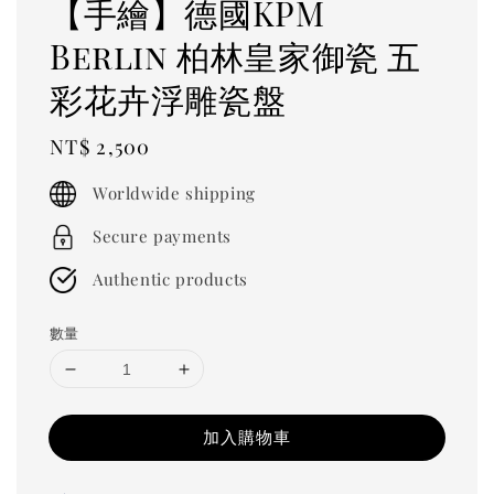
【手繪】德國KPM
Berlin 柏林皇家御瓷 五
彩花卉浮雕瓷盤
Regular
NT$ 2,500
price
Worldwide shipping
Secure payments
Authentic products
數量
加入購物車