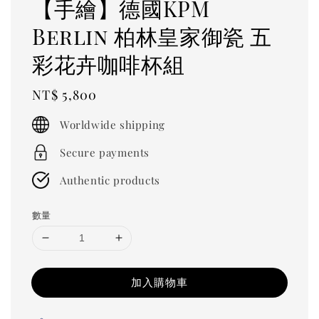
【手繪】德國KPM
Berlin 柏林皇家御瓷 五
彩花卉咖啡杯組
Regular
NT$ 5,800
price
Worldwide shipping
Secure payments
Authentic products
數量
加入購物車