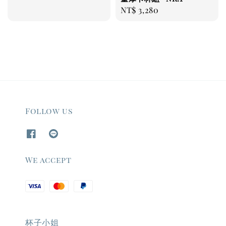
Regular
NT$ 3,280
price
Follow us
We accept
杯子小姐