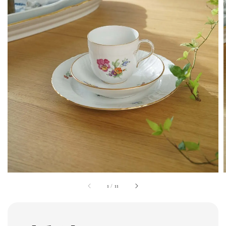
1
/
11