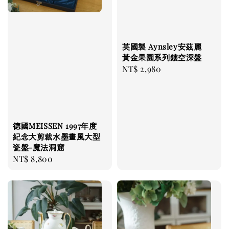
英國製 Aynsley安茲麗
黃金果園系列鏤空深盤
Regular
NT$ 2,980
price
德國MEISSEN 1997年度
紀念大剪裁水墨畫風大型
瓷盤-魔法洞窟
Regular
NT$ 8,800
price