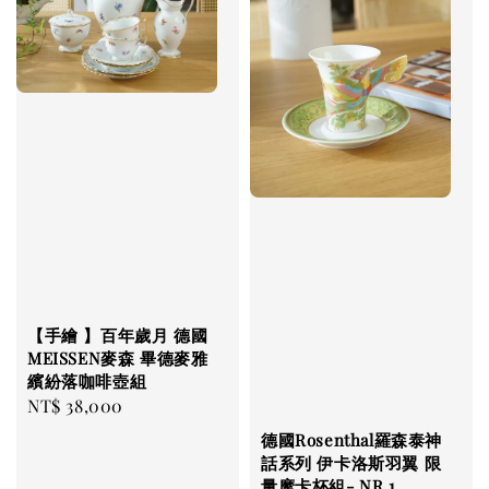
【手繪 】百年歲月 德國
MEISSEN麥森 畢德麥雅
繽紛落咖啡壺組
Regular
NT$ 38,000
price
德國Rosenthal羅森泰神
話系列 伊卡洛斯羽翼 限
量摩卡杯組- NR.1