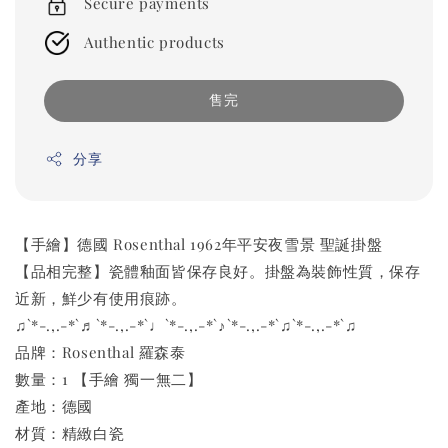
Secure payments
Authentic products
售完
分享
【手繪】德國 Rosenthal 1962年平安夜雪景 聖誕掛盤
【品相完整】瓷體釉面皆保存良好。掛盤為裝飾性質，保存
近新，鮮少有使用痕跡。
♫`*-.,.-*`♬`*-.,.-*`♩`*-.,.-*`♪`*-.,.-*`♫`*-.,.-*`♫
品牌：Rosenthal 羅森泰
數量：1 【手繪 獨一無二】
產地：德國
材質：精緻白瓷