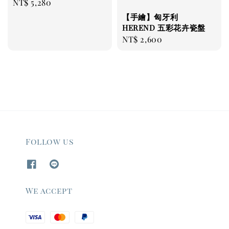
Regular
NT$ 5,280
price
【手繪】匈牙利
HEREND 五彩花卉瓷盤
Regular
NT$ 2,600
price
Follow us
We accept