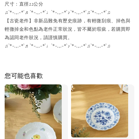
尺寸：直徑22公分
♫`*-.,.-*`♬`*-.,.-*`♩`*-.,.-*`♪`*-.,.-*`♫`*-.,.-*`♫
【古瓷老件】非新品難免有歷史痕跡，有輕微刮痕、掉色與
輕微掉金和色點為老件正常狀況，皆不屬於瑕疵，若購買即
為認同老件狀況，請謹慎購買。
♫`*-.,.-*`♬`*-.,.-*`♩`*-.,.-*`♪`*-.,.-*`♫`*-.,.-*`♫
您可能也喜歡