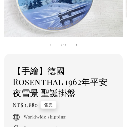
1
/
6
【手繪】德國
Rosenthal 1962年平安
夜雪景 聖誕掛盤
Regular
NT$ 1,880
售完
price
Worldwide shipping