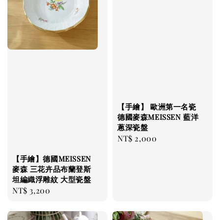
【手繪】 歐洲第一名瓷
德國麥森MEISSEN 藍洋
蔥深瓷盤
Regular
NT$ 2,000
price
【手繪】德國MEISSEN
麥森 三花卉品布蘭登斯
坦編織浮雕紋 大型瓷盤
Regular
NT$ 3,200
price