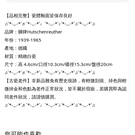
【品相完整】瓷體釉面皆保存良好
♫`*-.,.-*`♬`*-.,.-*`♩`*-.,.-*`♪`*-.,.-*`♫`*-.,.-*`♫
品牌：獅牌Hutschenreuther
年份：1939-1965
產地：德國
材質：精緻白瓷
尺寸：高 4.6cm/口徑10.3cm/碟徑15.3cm/盤徑20cm
♫`*-.,.-*`♬`*-.,.-*`♩`*-.,.-*`♪`*-.,.-*`♫`*-.,.-*`♫
【古瓷老件】非新品難免有歷史痕跡，有輕微刮痕、掉色與輕
微掉金和色點為老件正常狀況，皆不屬於瑕疵，若購買即為認
同老件狀況，請謹慎購買。
♫`*-.,.-*`♬`*-.,.-*`♩`*-.,.-*`♪`*-.,.-*`♫`*-.,.-*`♫
您可能也喜歡