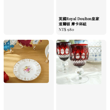
price
英國Royal Doulton皇家
道爾頓 摩卡杯組
Regular
NT$ 980
price