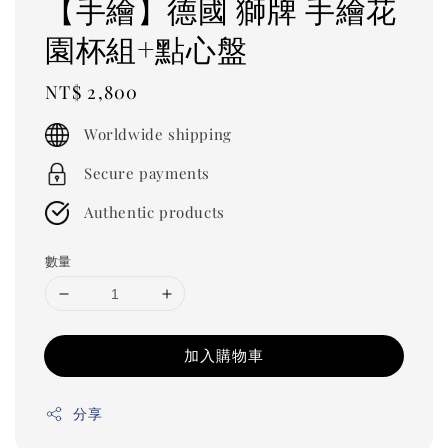
【手繪】德國 獅牌 手繪花
園杯組+點心盤
Regular
NT$ 2,800
price
Worldwide shipping
Secure payments
Authentic products
數量
加入購物車
分享