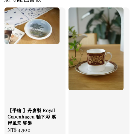
【手繪 】丹麥製 Royal
Copenhagen 釉下彩 溪
岸風景 瓷盤
Regular
NT$ 4,500