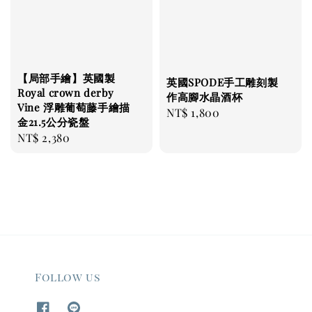
【局部手繪】英國製
英國SPODE手工雕刻製
Royal crown derby
作高腳水晶酒杯
Vine 浮雕葡萄藤手繪描
Regular
NT$ 1,800
金21.5公分瓷盤
price
Regular
NT$ 2,380
price
Follow us