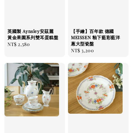
英國製 Aynsley安茲麗
【手繪】百年款 德國
黃金果園系列雙耳蛋糕盤
MEISSEN 釉下藍彩藍洋
蔥大型瓷盤
Regular
NT$ 2,580
Regular
NT$ 3,200
price
price