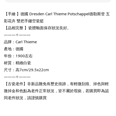
【手繪 】德國 Dresden Carl Thieme Potschappel德勒斯登 五
彩花卉 雙把手鏤空瓷籃
【品相完整 】瓷體釉面保存狀況良好。
———✧———
品牌：Carl Thieme 
產地：德國
年份：1900左右
材質：精緻白瓷
尺寸：高7cm/29.5x22cm
———✧———
【古瓷老件】非新品難免有歷史痕跡，有輕微刮痕、掉色與輕
微掉金和色點為老件正常狀況，皆不屬於瑕疵，若購買即為認
同老件狀況，請謹慎購買