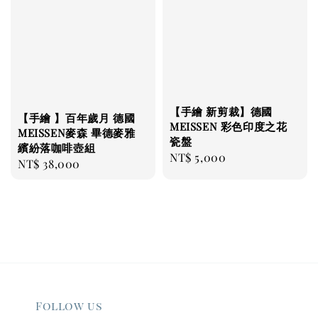
【手繪 新剪裁】德國
【手繪 】百年歲月 德國
MEISSEN 彩色印度之花
MEISSEN麥森 畢德麥雅
瓷盤
繽紛落咖啡壺組
Regular
NT$ 5,000
Regular
NT$ 38,000
price
price
Follow us