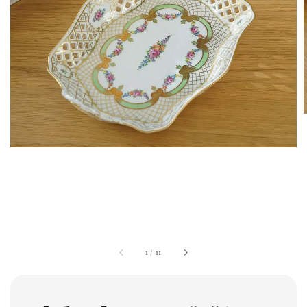
1
/
11