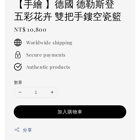
【手繪 】德國 德勒斯登
五彩花卉 雙把手鏤空瓷籃
Regular
NT$ 10,800
price
Worldwide shipping
Secure payments
Authentic products
數量
加入購物車
分享