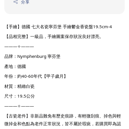
分享
【手繪】德國 七大名瓷寧芬堡 手繪鬱金香瓷盤19.5cm-4
【品相完整】一級品，手繪圖案保存狀況良好漂亮。
———✧———
品牌：Nymphenburg 寧芬堡
產地：德國
年份：約40-60年代【甲子歲月】
材質：精緻白瓷
尺寸：19.5公分
———✧———
【古瓷老件】非新品難免有歷史痕跡，有輕微刮痕、掉色與輕
微掉金和色點為老件正常狀況，皆不屬於瑕疵，若購買即為認