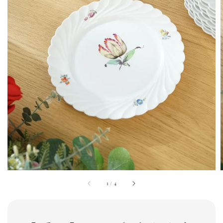
1
/
4