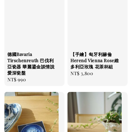
德國Bavaria
【手繪】匈牙利赫倫
Tirschenreuth 巴伐利
Herend Vienna Rose維
亞瓷器 華麗鎏金談情說
多利亞玫瑰 花茶杯組
愛深瓷盤
Regular
NT$ 3,800
Regular
NT$ 990
price
price