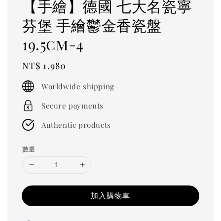
【手繪】德國 七大名瓷寧
芬堡 手繪鬱金香瓷盤
19.5cm-4
Regular
NT$ 1,980
price
Worldwide shipping
Secure payments
Authentic products
數量
加入購物車