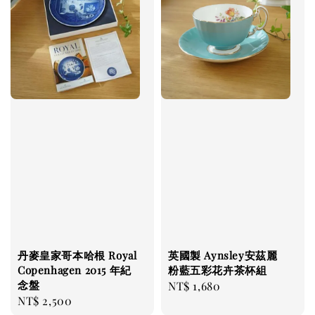
丹麥皇家哥本哈根 Royal
英國製 Aynsley安茲麗
Copenhagen 2015 年紀
粉藍五彩花卉茶杯組
念盤
Regular
NT$ 1,680
Regular
NT$ 2,500
price