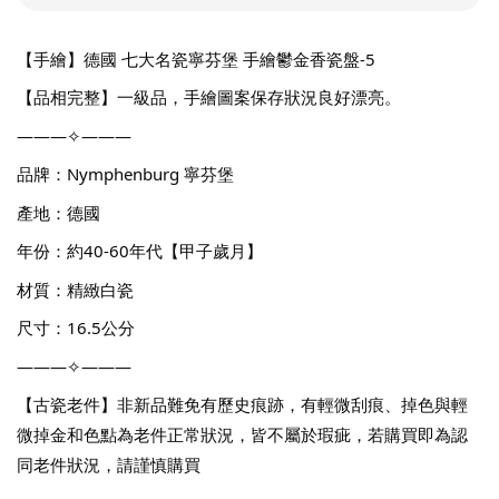
【手繪】德國 七大名瓷寧芬堡 手繪鬱金香瓷盤-5
【品相完整】一級品，手繪圖案保存狀況良好漂亮。
———✧———
品牌：Nymphenburg 寧芬堡
產地：德國
年份：約40-60年代【甲子歲月】
材質：精緻白瓷
尺寸：16.5公分
———✧———
【古瓷老件】非新品難免有歷史痕跡，有輕微刮痕、掉色與輕
微掉金和色點為老件正常狀況，皆不屬於瑕疵，若購買即為認
同老件狀況，請謹慎購買