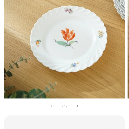
1
/
4