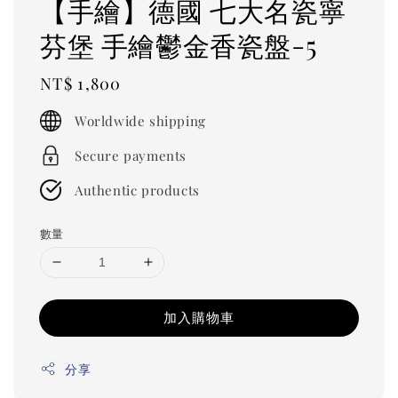
【手繪】德國 七大名瓷寧
芬堡 手繪鬱金香瓷盤-5
Regular
NT$ 1,800
price
Worldwide shipping
Secure payments
Authentic products
數量
加入購物車
分享