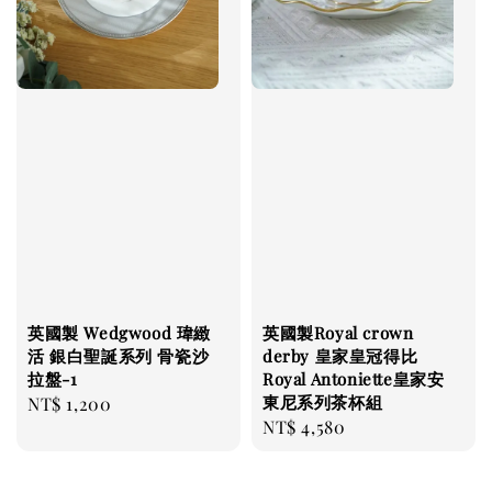
英國製 Wedgwood 瑋緻
英國製Royal crown
活 銀白聖誕系列 骨瓷沙
derby 皇家皇冠得比
拉盤-1
Royal Antoniette皇家安
東尼系列茶杯組
Regular
NT$ 1,200
Regular
NT$ 4,580
price
price