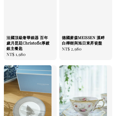
法國頂級奢華銀器 百年
德國麥森MEISSEN 溪畔
歲月昆廷Christofle厚鍍
白樺樹與旭日東昇瓷盤
銀主餐匙
Regular
NT$ 2,980
Regular
NT$ 1,980
price
price