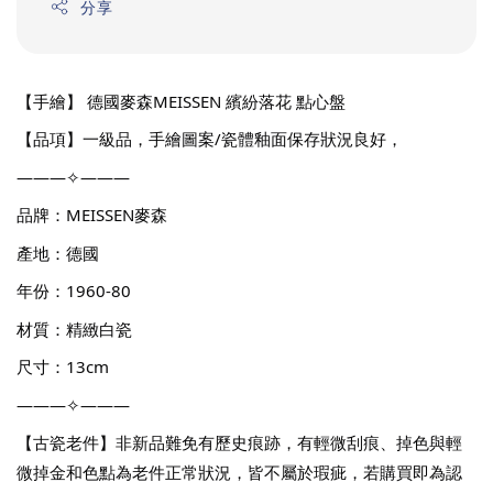
分享
【手繪】 德國麥森MEISSEN 繽紛落花 點心盤
【品項】一級品，手繪圖案/瓷體釉面保存狀況良好，
———✧———
品牌：MEISSEN麥森
產地：德國
年份：1960-80
材質：精緻白瓷
尺寸：13cm
———✧———
【古瓷老件】非新品難免有歷史痕跡，有輕微刮痕、掉色與輕
微掉金和色點為老件正常狀況，皆不屬於瑕疵，若購買即為認