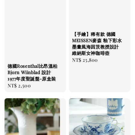
【手繪】稀有款 德國
MEISSEN麥森 釉下彩水
墨畫風海因茨教授設計
維納斯女神咖啡壺
Regular
NT$ 25,800
德國Rosenthal比昂溫柏
price
Bjorn Wiinblad 設計
1977年度聖誕盤-原盒裝
Regular
NT$ 2,500
price