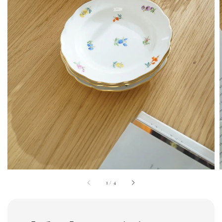
1
/
4