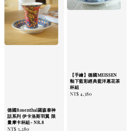
【手繪】德國MEISSEN
釉下藍彩經典藍洋蔥花茶
杯組
Regular
NT$ 4,380
price
德國Rosenthal羅森泰神
話系列 伊卡洛斯羽翼 限
量摩卡杯組- NR.8
Regular
NT$ 3,280