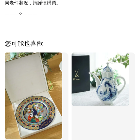
同老件狀況，請謹慎購買。
———✧———
您可能也喜歡