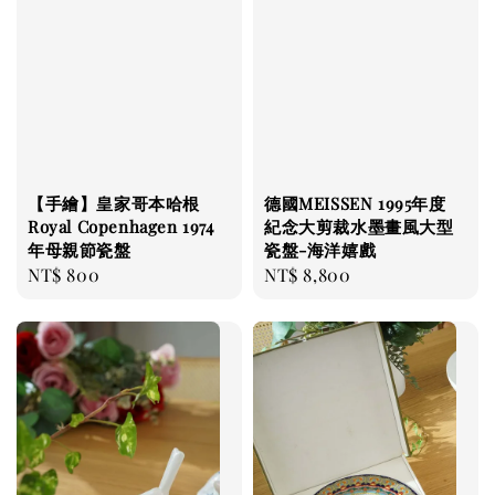
【手繪】皇家哥本哈根
德國MEISSEN 1995年度
Royal Copenhagen 1974
紀念大剪裁水墨畫風大型
年母親節瓷盤
瓷盤-海洋嬉戲
Regular
NT$ 800
Regular
NT$ 8,800
price
price