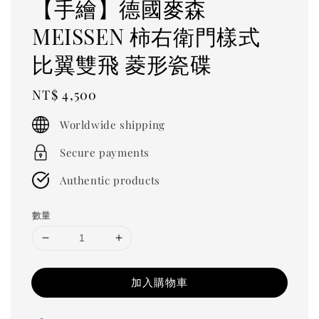
【手繪】德國麥森
MEISSEN 柿右衛門樣式
比翼雙飛 菱形瓷碟
Regular
NT$ 4,500
price
Worldwide shipping
Secure payments
Authentic products
數量
加入購物車