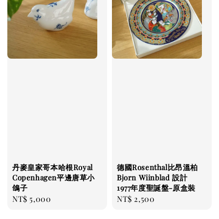
丹麥皇家哥本哈根Royal
德國Rosenthal比昂溫柏
Copenhagen平邊唐草小
Bjorn Wiinblad 設計
鴿子
1977年度聖誕盤-原盒裝
Regular
NT$ 5,000
Regular
NT$ 2,500
price
price