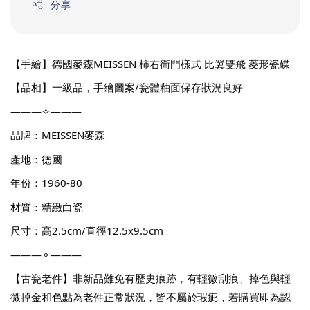
分享
【手繪】德國麥森MEISSEN 柿右衛門樣式 比翼雙飛 菱形瓷碟
【品相】一級品，手繪圖案/瓷體釉面保存狀況良好
———✧———
品牌：MEISSEN麥森
產地：德國
年份：1960-80
材質：精緻白瓷
尺寸：高2.5cm/直徑12.5x9.5cm
———✧———
【古瓷老件】非新品難免有歷史痕跡，有輕微刮痕、掉色與輕
微掉金和色點為老件正常狀況，皆不屬於瑕疵，若購買即為認