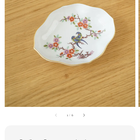
1
/
6