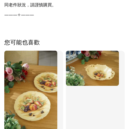
同老件狀況，請謹慎購買。
———✧———
您可能也喜歡