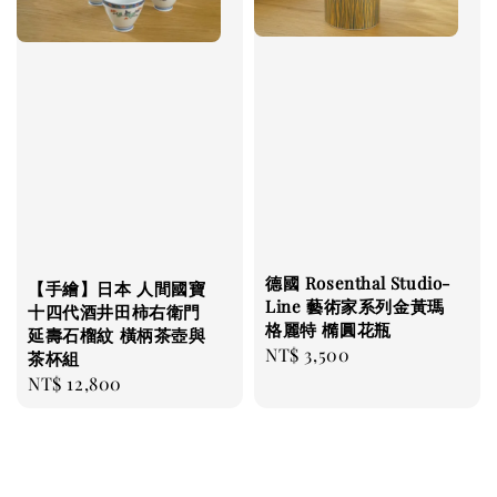
德國 Rosenthal Studio-
【手繪】日本 人間國寶
Line 藝術家系列金黃瑪
十四代酒井田柿右衛門
格麗特 橢圓花瓶
延壽石榴紋 橫柄茶壺與
Regular
NT$ 3,500
茶杯組
price
Regular
NT$ 12,800
price