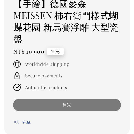
【手繪】德國麥森
MEISSEN 柿右衛門樣式蝴
蝶花園 新馬賽浮雕 大型瓷
盤
Regular
NT$ 10,900
售完
price
Worldwide shipping
Secure payments
Authentic products
售完
分享