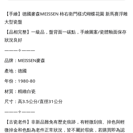
【手繪】德國麥森MEISSEN 柿右衛門樣式蝴蝶花園 新馬賽浮雕 
大型瓷盤
【品相完整】一級品，盤背面一碳點，手繪圖案/瓷體釉面保存
狀況良好
———✧———
品牌：MEISSEN麥森
產地：德國
年份：1980-80
材質：精緻白瓷
尺寸：高3.5公分/直徑31公分
———✧———
【古瓷老件】非新品難免有歷史痕跡，有輕微刮痕、掉色與輕
微掉金和色點為老件正常狀況，皆不屬於瑕疵，若購買即為認