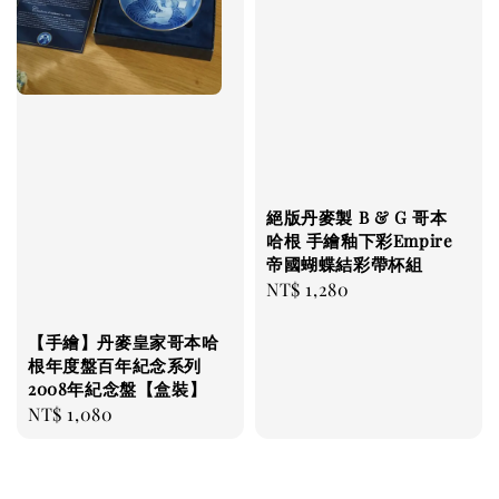
絕版丹麥製 B & G 哥本
哈根 手繪釉下彩Empire
帝國蝴蝶結彩帶杯組
Regular
NT$ 1,280
price
【手繪】丹麥皇家哥本哈
根年度盤百年紀念系列
2008年紀念盤【盒裝】
Regular
NT$ 1,080
price