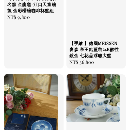
名窯 金龍窯-江口天童繪
製 金彩櫻繪咖啡杯盤組
Regular
NT$ 9,800
price
【手繪 】德國MEISSEN
麥森 帝王鈷藍釉24K酸性
鍍金 七花品浮雕大盤
Regular
NT$ 36,800
price