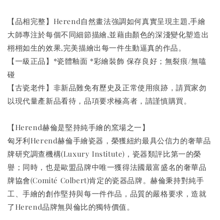
【品相完整】Herend自然畫法強調如何真實呈現主題,手繪
大師專注於每個不同細節描繪,並藉由顏色的深淺變化塑造出
栩栩如生的效果,完美描繪出每一件生動逼真的作品。
【一級正品】*瓷體釉面 *彩繪裝飾 保存良好；無裂痕/無嗑
碰
【古瓷老件】非新品難免有歷史及正常使用痕跡，請買家勿
以現代量產新品看待，品項要求極高者，請謹慎購買。
【Herend赫倫是堅持純手繪的窯場之一】
匈牙利Herend赫倫手繪瓷器，榮獲紐約最具公信力的奢華品
牌研究調查機構(Luxury Institute)，瓷器類評比第一的榮
譽；同時，也是歐盟品牌中唯一獲得法國最富盛名的奢華品
牌協會(Comité Colbert)肯定的瓷器品牌。赫倫秉持對純手
工、手繪的創作堅持與每一件作品，品質的嚴格要求，造就
了Herend品牌無與倫比的獨特價值。