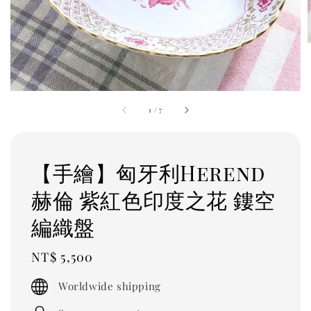
1
/
7
【手繪】匈牙利Herend
赫倫 紫紅色印度之花 鏤空
編織盤
Regular
NT$ 5,500
price
Worldwide shipping