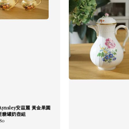
Aynsley安茲麗 黃金果園
型糖罐奶壺組
80