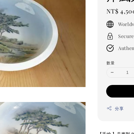
Regular
NT$ 4,50
price
Worldw
Secure
Authen
數量
分享
【手繪 】丹麥製 Ro