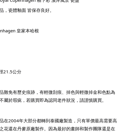
品，瓷體釉面 皆保存良好。
enhagen 皇家本哈根
21.5公分
品難免有歷史痕跡，有輕微刮痕、掉色與輕微掉金和色點為
不屬於瑕疵，若購買即為認同老件狀況，請謹慎購買。
品在2004年大部分都轉到泰國廠製造，只有單價最高需要高
之花還在丹麥原廠製作。因為最好的畫師和製作團隊還是在