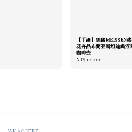
【手繪】德國MEISSEN麥
花卉品布蘭登斯坦編織浮
咖啡壺
Regular
NT$ 12,000
price
We accept