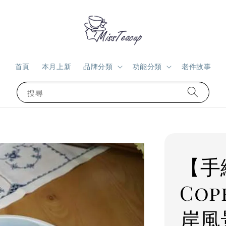
首頁
本月上新
品牌分類
功能分類
老件故事
搜尋
【手
Cop
岸風