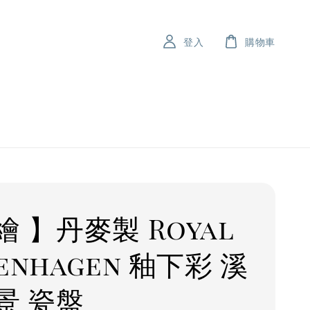
登入
購物車
繪 】丹麥製 Royal
enhagen 釉下彩 溪
景 瓷盤