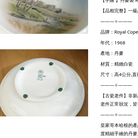
【品相完整】一級
———✧———
品牌：Royal Cop
年代：1968
產地：丹麥
材質：精緻白瓷
尺寸：高4公分,直徑
———✧———
【古瓷老件】非新
老件正常狀況，皆
———✧———
皇家哥本哈根的產
度精細手繪的丹麥