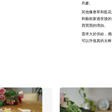
丹麥。
其他像唐草和藍花
和藝術家過世後的
買買買的理由。
需求大於供給，價
可以升值真的太棒