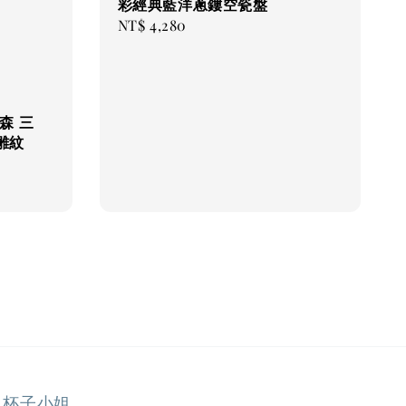
彩經典藍洋蔥鏤空瓷盤
Regular
NT$ 4,280
price
森 三
雕紋
杯子小姐