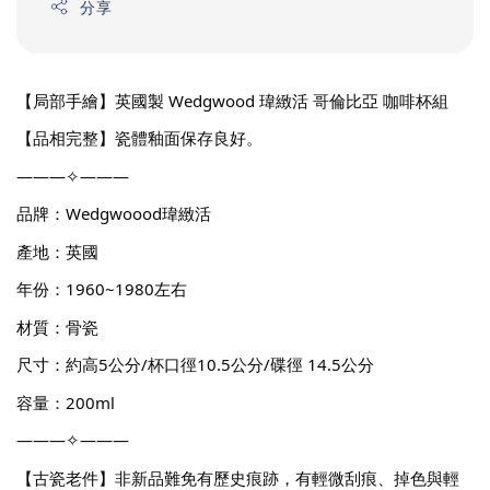
分享
【局部手繪】英國製 Wedgwood 瑋緻活 哥倫比亞 咖啡杯組
【品相完整】瓷體釉面保存良好。
———✧———
品牌：Wedgwoood瑋緻活
產地：英國
年份：1960~1980左右
材質：骨瓷
尺寸：約高5公分/杯口徑10.5公分/碟徑 14.5公分
容量：200ml
———✧———
【古瓷老件】非新品難免有歷史痕跡，有輕微刮痕、掉色與輕