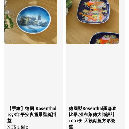
【手繪】德國 Rosenthal
德國製Rosenthal羅森泰
1978年平安夜雪景聖誕掛
比昂.溫布萊德大師設計
盤
1001夜 天籟鈷藍方形瓷
盤
Regular
NT$ 1,880