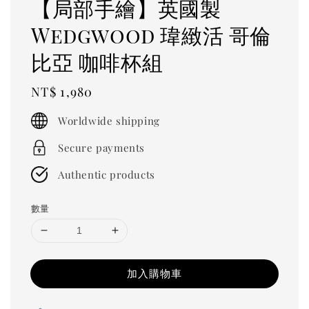
【局部手繪】英國製
Wedgwood 瑋緻活 哥倫
比亞 咖啡杯組
Regular
NT$ 1,980
price
Worldwide shipping
Secure payments
Authentic products
數量
加入購物車