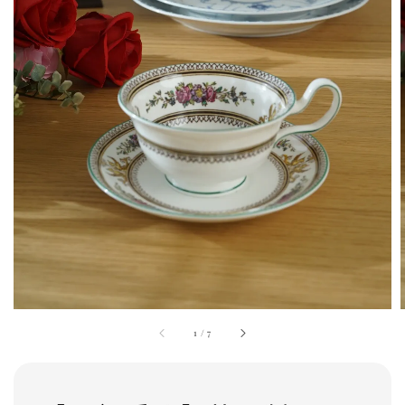
1
/
7