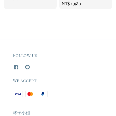
Regular
NT$ 1,980
price
price
Follow us
We accept
杯子小姐