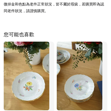
微掉金和色點為老件正常狀況，皆不屬於瑕疵，若購買即為認
同老件狀況，請謹慎購買。
您可能也喜歡