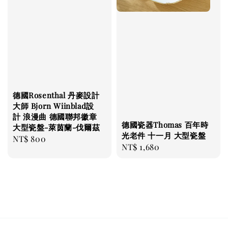
德國Rosenthal 丹麥設計
大師 Bjorn Wiinblad設
計 浪漫曲 德國聯邦徽章
德國瓷器Thomas 百年時
大型瓷盤-萊茵蘭-伐爾茲
光老件 十一月 大型瓷盤
Regular
NT$ 800
Regular
NT$ 1,680
price
price