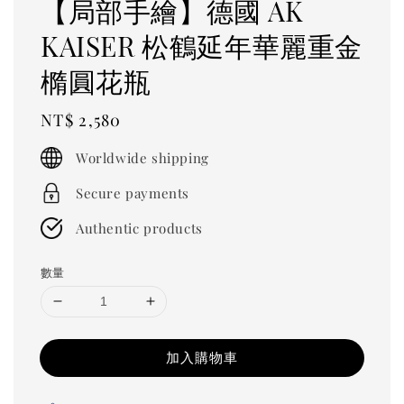
【局部手繪】德國 AK
KAISER 松鶴延年華麗重金
橢圓花瓶
Regular
NT$ 2,580
price
Worldwide shipping
Secure payments
Authentic products
數量
加入購物車