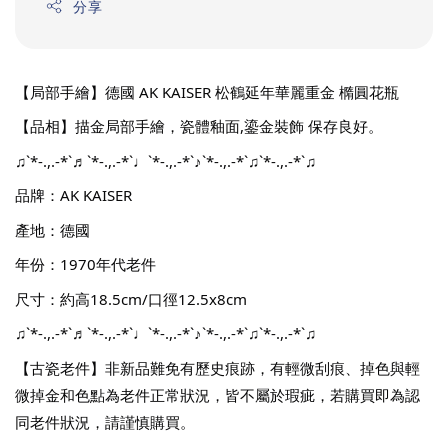
分享
【局部手繪】德國 AK KAISER 松鶴延年華麗重金 橢圓花瓶
【品相】描金局部手繪，瓷體釉面,鎏金裝飾 保存良好。
♫`*-.,.-*`♬`*-.,.-*`♩`*-.,.-*`♪`*-.,.-*`♫`*-.,.-*`♫
品牌：AK KAISER
產地：德國
年份：1970年代老件
尺寸：約高18.5cm/口徑12.5x8cm
♫`*-.,.-*`♬`*-.,.-*`♩`*-.,.-*`♪`*-.,.-*`♫`*-.,.-*`♫
【古瓷老件】非新品難免有歷史痕跡，有輕微刮痕、掉色與輕
微掉金和色點為老件正常狀況，皆不屬於瑕疵，若購買即為認
同老件狀況，請謹慎購買。