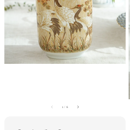
1
/
6