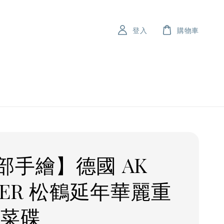
登入
購物車
部手繪】德國 AK
ISER 松鶴延年華麗重
小菜碟