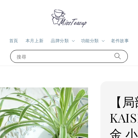
首頁
本月上新
品牌分類
功能分類
老件故事
搜尋
【局
KA
金 