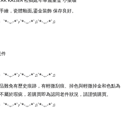
手繪，瓷體釉面,鎏金裝飾 保存良好。
♩`*-.,.-*`♪`*-.,.-*`♫`*-.,.-*`♫
老件
♩`*-.,.-*`♪`*-.,.-*`♫`*-.,.-*`♫
品難免有歷史痕跡，有輕微刮痕、掉色與輕微掉金和色點為
不屬於瑕疵，若購買即為認同老件狀況，請謹慎購買。
♩`*-.,.-*`♪`*-.,.-*`♫`*-.,.-*`♫