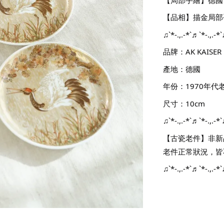
【品相】描金局部
♫`*-.,.-*`♬`*-.,.-*`
品牌：AK KAISER
產地：德國
年份：1970年代
尺寸：10cm
♫`*-.,.-*`♬`*-.,.-*`
【古瓷老件】非新
老件正常狀況，皆
♫`*-.,.-*`♬`*-.,.-*`