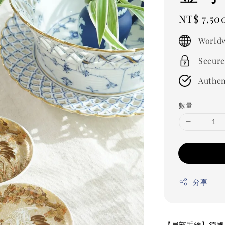
Regular
NT$ 7,50
price
Worldw
Secure
Authen
數量
分享
【局部手繪】德國 A