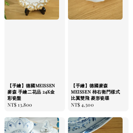
【手繪】德國MEISSEN
【手繪】德國麥森
麥森 手繪二花品 24K金
MEISSEN 柿右衛門樣式
彩瓷盤
比翼雙飛 菱形瓷碟
Regular
NT$ 13,800
Regular
NT$ 4,500
price
price