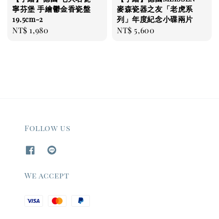
寧芬堡 手繪鬱金香瓷盤
麥森瓷器之友「老虎系
19.5cm-2
列」年度紀念小碟兩片
Regular
NT$ 1,980
Regular
NT$ 5,600
price
price
Follow us
We accept