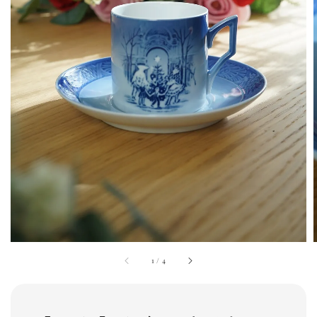
1
/
4