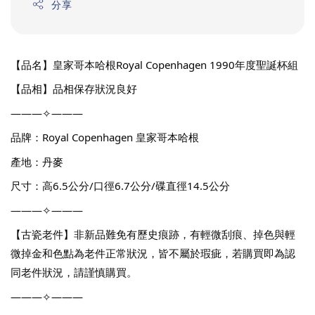
分享
【品名】皇家哥本哈根Royal Copenhagen 1990年度聖誕杯組
【品相】品相保存狀況良好
———✧———
品牌：Royal Copenhagen 皇家哥本哈根
產地：丹麥
尺寸：高6.5公分/口徑6.7公分/碟直徑14.5公分
———✧———
【古瓷老件】非新品難免有歷史痕跡，有輕微刮痕、掉色與輕
微掉金和色點為老件正常狀況，皆不屬於瑕疵，若購買即為認
同老件狀況，請謹慎購買。
———✧———