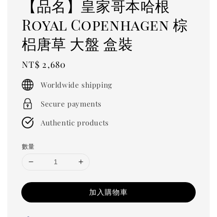
【品名】皇家哥本哈根
Royal Copenhagen 棕
梠唐草 大盤 盒裝
Regular
NT$ 2,680
price
Worldwide shipping
Secure payments
Authentic products
數量
加入購物車