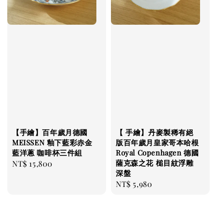
【手繪】百年歲月德國
【 手繪】丹麥製稀有絕
MEISSEN 釉下藍彩赤金
版百年歲月皇家哥本哈根
藍洋蔥 咖啡杯三件組
Royal Copenhagen 德國
薩克森之花 槌目紋浮雕
Regular
NT$ 15,800
深盤
price
Regular
NT$ 5,980
price