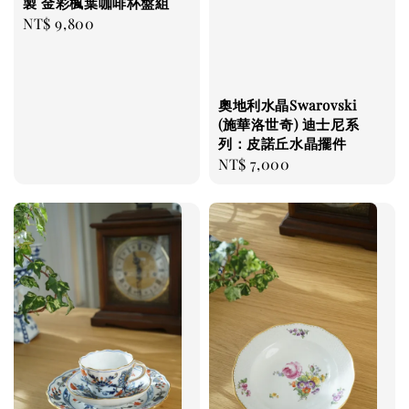
製 金彩楓葉咖啡杯盤組
Regular
NT$ 9,800
price
奧地利水晶Swarovski
(施華洛世奇) 迪士尼系
列：皮諾丘水晶擺件
Regular
NT$ 7,000
price