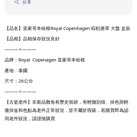
分享
【品名】皇家哥本哈根Royal Copenhagen 棕梠唐草 大盤 盒裝
【品相】品相保存狀況良好
———✧———
品牌：Royal  Copenagen 皇家哥本哈根
產地：泰國
尺寸：26公分
———✧———
【古瓷老件】非新品難免有歷史痕跡，有輕微刮痕、掉色與輕
微掉金和色點為老件正常狀況，皆不屬於瑕疵，若購買即為認
同老件狀況，請謹慎購買