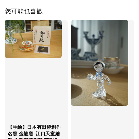
您可能也喜歡
【手繪】日本有田燒創作
名窯 金龍窯-江口天童繪