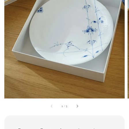
1
/
5