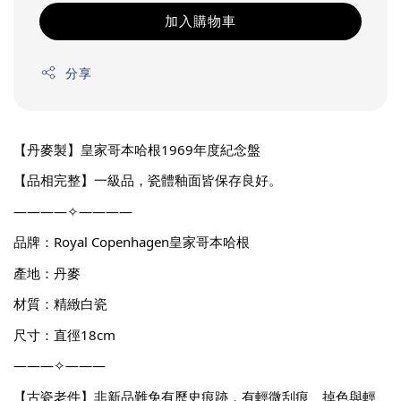
加入購物車
分享
【丹麥製】皇家哥本哈根1969年度紀念盤
【品相完整】一級品，瓷體釉面皆保存良好。
————✧————
品牌：Royal Copenhagen皇家哥本哈根
產地：丹麥
材質：精緻白瓷
尺寸：直徑18cm
———✧———
【古瓷老件】非新品難免有歷史痕跡，有輕微刮痕、掉色與輕