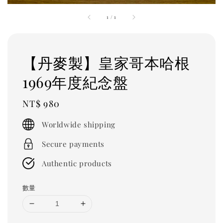
1
/
1
【丹麥製】皇家哥本哈根
1969年度紀念盤
Regular
NT$ 980
price
Worldwide shipping
Secure payments
Authentic products
數量