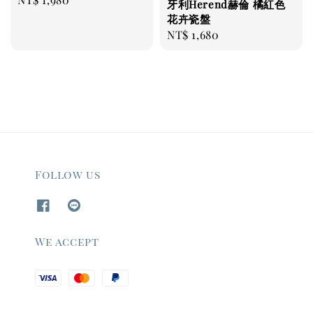
牙利Herend赫倫 橘紅色
price
花卉瓷盤
Regular
NT$ 1,680
price
Follow us
We accept