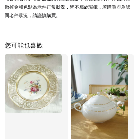
微掉金和色點為老件正常狀況，皆不屬於瑕疵，若購買即為認
同老件狀況，請謹慎購買。
您可能也喜歡