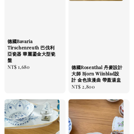
德國Bavaria
Tirschenreuth 巴伐利
亞瓷器 華麗鎏金大型瓷
盤
Regular
NT$ 1,680
德國Rosenthal 丹麥設計
大師 Bjorn Wiinblad設
price
計 金色浪漫曲 帶蓋湯盅
Regular
NT$ 2,800
price