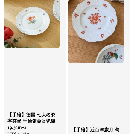
【手繪】德國 七大名瓷
寧芬堡 手繪鬱金香瓷盤
19.5cm-2
【手繪】近百年歲月 匈
Regular
NT$ 1,980