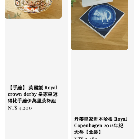
【手繪】 英國製 Royal
crown derby 皇家皇冠
得比手繪伊萬里茶杯組
Regular
NT$ 4,200
price
丹麥皇家哥本哈根 Royal
Copenhagen 2012年紀
念盤【盒裝】
Regular
NT$ 2,380