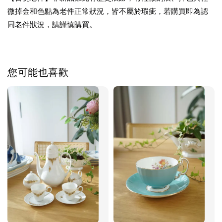
微掉金和色點為老件正常狀況，皆不屬於瑕疵，若購買即為認
同老件狀況，請謹慎購買。
您可能也喜歡