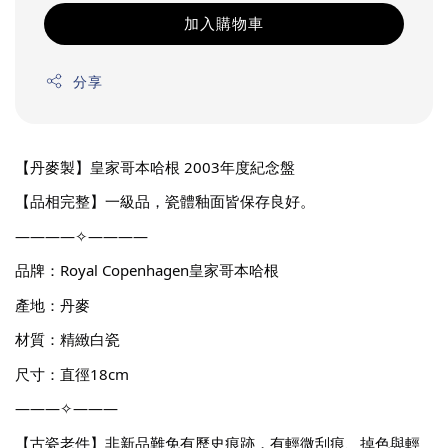
加入購物車
分享
【丹麥製】皇家哥本哈根 2003年度紀念盤
【品相完整】一級品，瓷體釉面皆保存良好。
————✧————
品牌：Royal Copenhagen皇家哥本哈根
產地：丹麥
材質：精緻白瓷
尺寸：直徑18cm
———✧———
【古瓷老件】非新品難免有歷史痕跡，有輕微刮痕、掉色與輕