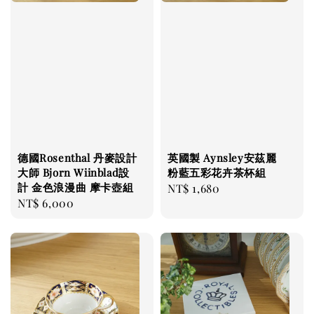
德國Rosenthal 丹麥設計
英國製 Aynsley安茲麗
大師 Bjorn Wiinblad設
粉藍五彩花卉茶杯組
計 金色浪漫曲 摩卡壺組
Regular
NT$ 1,680
Regular
NT$ 6,000
price
price