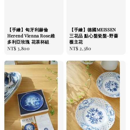
【手繪】匈牙利赫倫
【手繪】德國MEISSEN
Herend Vienna Rose維
三花品 點心盤瓷盤-野薔
多利亞玫瑰 花茶杯組
薇主花
Regular
NT$ 3,800
Regular
NT$ 2,380
price
price