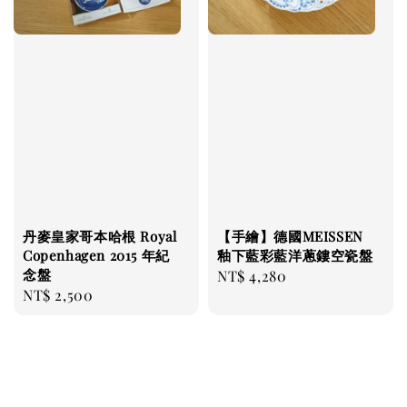
丹麥皇家哥本哈根 Royal
【手繪】德國MEISSEN
Copenhagen 2015 年紀
釉下藍彩藍洋蔥鏤空瓷盤
念盤
Regular
NT$ 4,280
Regular
NT$ 2,500
price
price