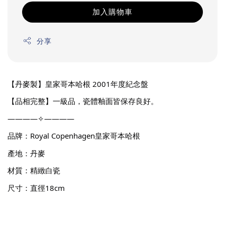
加入購物車
分享
【丹麥製】皇家哥本哈根 2001年度紀念盤
【品相完整】一級品，瓷體釉面皆保存良好。
————✧————
品牌：Royal Copenhagen皇家哥本哈根
產地：丹麥
材質：精緻白瓷
尺寸：直徑18cm