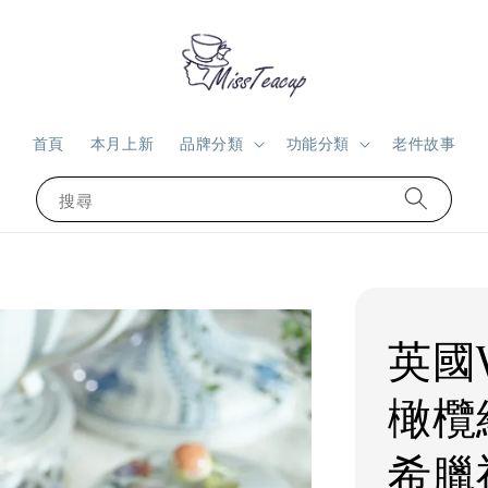
首頁
本月上新
品牌分類
功能分類
老件故事
搜尋
英國
橄欖
希臘