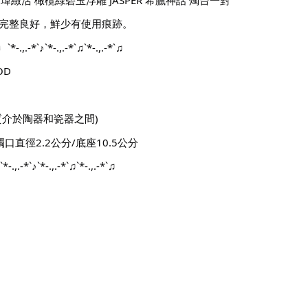
完整良好，鮮少有使用痕跡。
♩`*-.,.-*`♪`*-.,.-*`♫`*-.,.-*`♫
OD
質介於陶器和瓷器之間)
口直徑2.2公分/底座10.5公分
*-.,.-*`♪`*-.,.-*`♫`*-.,.-*`♫