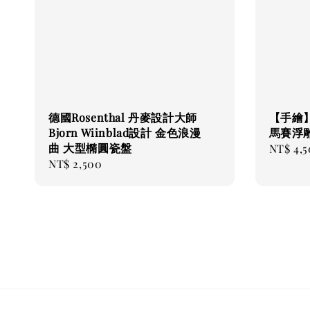
德國Rosenthal 丹麥設計大師
【手繪】
Bjorn Wiinblad設計 金色浪漫
馬賽浮雕
曲 大型橢圓瓷盤
Regular
NT$ 4,
Regular
NT$ 2,500
price
price