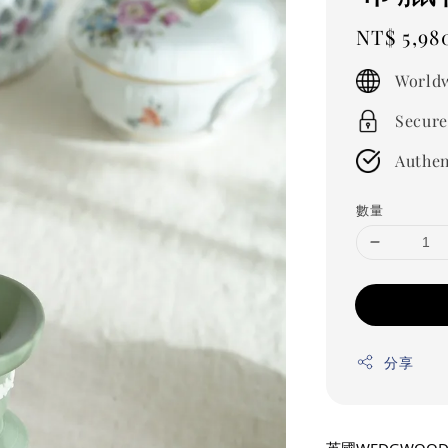
Regular
NT$ 5,98
price
Worldw
Secure
Authen
數量
分享
英國WEDGWOOD