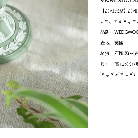
【品相完整】品相
♫`*-.,.-*`♬`*-.,.-*`
品牌：WEDGWO
產地：英國
材質：石陶器(材
尺寸：高12公分/燭
`*-.,.-*`♬`*-.,.-*`♩`