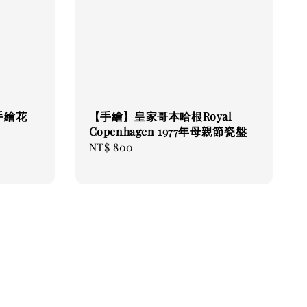
手繪花
【手繪】皇家哥本哈根Royal
Copenhagen 1977年母親節瓷盤
Regular
NT$ 800
price