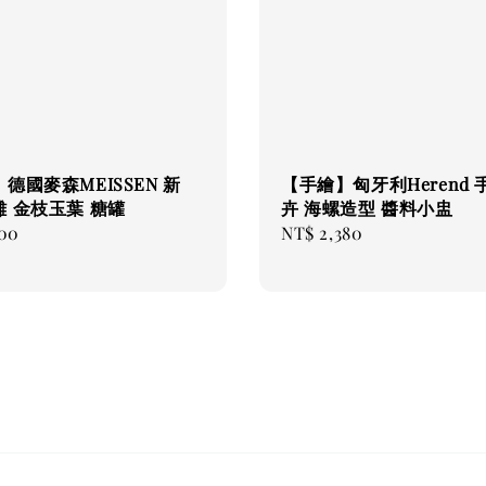
德國麥森MEISSEN 新
【手繪】匈牙利Herend 
 金枝玉葉 糖罐
卉 海螺造型 醬料小盅
500
Regular
NT$ 2,380
price