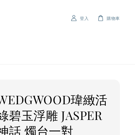
登入
購物車
WEDGWOOD瑋緻活
綠碧玉浮雕 JASPER
神話 燭台一對