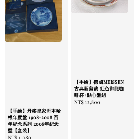
【手繪】德國MEISSEN
古典新剪裁 紅色御龍咖
啡杯+點心盤組
Regular
NT$ 12,800
price
【手繪】丹麥皇家哥本哈
根年度盤 1908-2008 百
年紀念系列 2006年紀念
盤【盒裝】
Regular
NT$ 1,080