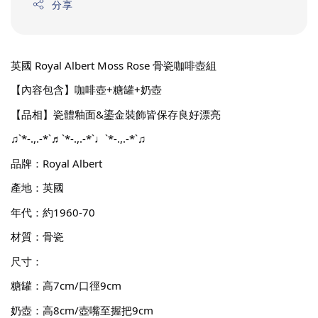
分享
英國 Royal Albert Moss Rose 骨瓷咖啡壺組
【內容包含】咖啡壺+糖罐+奶壺
【品相】瓷體釉面&鎏金裝飾皆保存良好漂亮
♫`*-.,.-*`♬`*-.,.-*`♩`*-.,.-*`♫
品牌：Royal Albert
產地：英國
年代：約1960-70
材質：骨瓷
尺寸：
糖罐：高7cm/口徑9cm
奶壺：高8cm/壺嘴至握把9cm