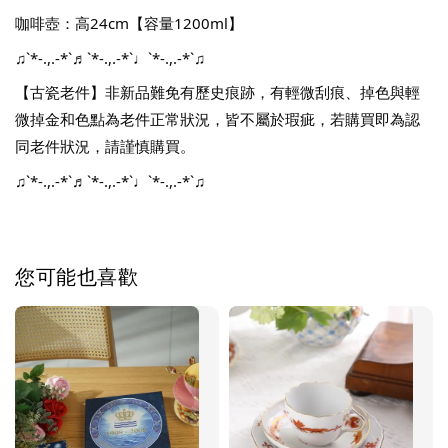
咖啡壺：高24cm【容量1200ml】
♫`*-.,.-*`♬`*-.,.-*`♩`*-.,.-*`♫
【古瓷老件】非新品難免有歷史痕跡，有輕微刮痕、掉色與輕
微掉金和色點為老件正常狀況，皆不屬於瑕疵，若購買即為認
同老件狀況，請謹慎購買。
♫`*-.,.-*`♬`*-.,.-*`♩`*-.,.-*`♫
您可能也喜歡