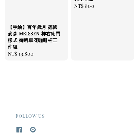
Regular
NT$ 800
price
【手繪】百年歲月 德國
麥森 MEISSEN 柿右衛門
樣式 御所車花咖啡杯三
件組
Regular
NT$ 13,800
price
Follow us