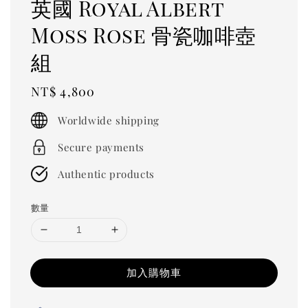
英國 Royal Albert
Moss Rose 骨瓷咖啡壺
組
Regular
NT$ 4,800
price
Worldwide shipping
Secure payments
Authentic products
數量
加入購物車