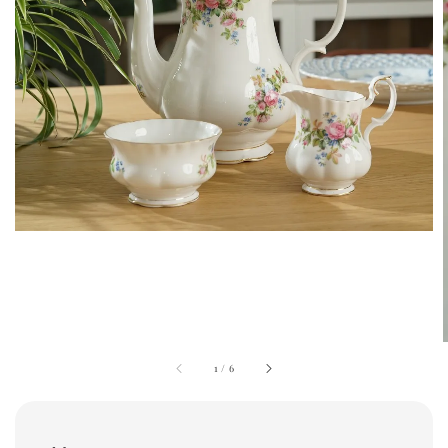
1
/
6