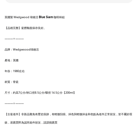
英國製 Wedgwood 瑋緻活
Blue Siam
咖啡杯組
【品相完整】瓷體釉面保存良好。
———✧———
品牌：Wedgwoood瑋緻活
產地：英國
年份：1980左右
材質：骨瓷
尺寸：約高7公分/杯口徑8.5公分/碟徑 14.5公分【200ml】
———✧———
【古瓷老件】非新品難免有歷史痕跡，有輕微刮痕、掉色與輕微掉金和色點為老件正常狀況，皆不屬於瑕
疵，若購買即為認同老件狀況，請謹慎購買