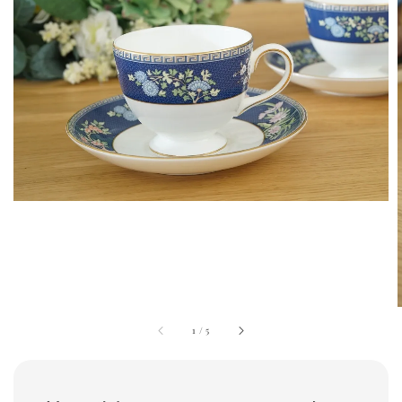
1
/
5