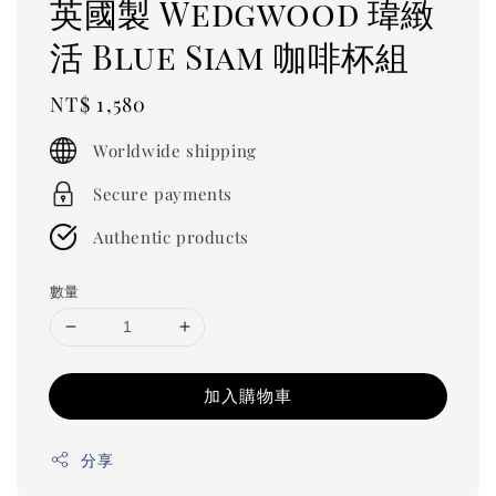
英國製 Wedgwood 瑋緻
活 Blue Siam 咖啡杯組
Regular
NT$ 1,580
price
Worldwide shipping
Secure payments
Authentic products
數量
加入購物車
分享