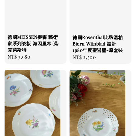
德國MEISSEN麥森 藝術
德國Rosenthal比昂溫柏
家系列瓷板 海因里希·馮·
Bjorn Wiinblad 設計
克萊斯特
1980年度聖誕盤-原盒裝
Regular
NT$ 3,980
Regular
NT$ 2,500
price
price