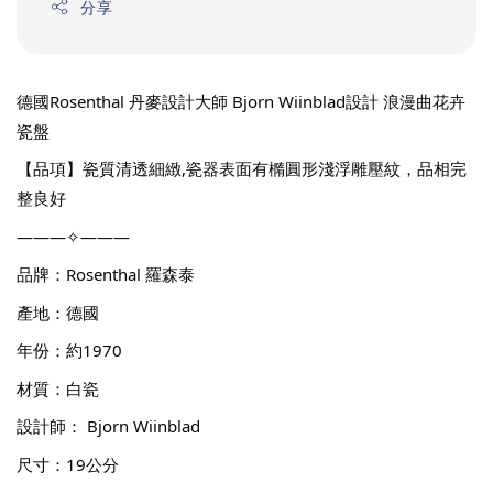
分享
德國Rosenthal 丹麥設計大師 Bjorn Wiinblad設計 浪漫曲花卉
瓷盤
【品項】瓷質清透細緻,瓷器表面有橢圓形淺浮雕壓紋，品相完
整良好
———✧———
品牌：Rosenthal 羅森泰
產地：德國
年份：約1970
材質：白瓷
設計師： Bjorn Wiinblad
尺寸：19公分