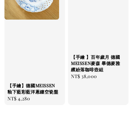
【手繪 】百年歲月 德國
MEISSEN麥森 畢德麥雅
繽紛落咖啡壺組
Regular
NT$ 38,000
price
【手繪】德國MEISSEN
釉下藍彩藍洋蔥鏤空瓷盤
Regular
NT$ 4,280
price