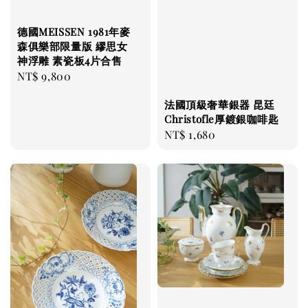
德國MEISSEN 1981年麥
森俱樂部限量版 繆思女
神浮雕 素瓷板4片合售
Regular
NT$ 9,800
price
法國頂級奢華銀器 昆廷
Christofle厚鍍銀咖啡匙
Regular
NT$ 1,680
price