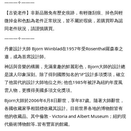
———✧———
【古瓷老件】非新品難免有歷史痕跡，有輕微刮痕、掉色與輕
微掉金和色點為老件正常狀況，皆不屬於瑕疵，若購買即為認
同老件狀況，請謹慎購買。
———✧———
丹麥設計大師 Bjorn Wiinblad在1957年受Rosenthal羅森泰之
邀，成為首席設計師。
神話與音樂的構圖，充滿童趣的鮮麗彩色，Bjorn大師的設計總
是讓人印象深刻。除了得到國際知名的“iF”設計多項獎項，確立
了他當代的設計大師地位之外; 他也1985年被評為紐約年度風
雲人物，更獲得美國多項文化獎項。
Bjorn大師於2006年6月8日辭世，享年87歲。隨著大師辭世，
各國收藏家爭相競標收藏其設計。目前世界各地的博物館皆有
他的收藏品。其中倫敦 - Victoria and Albert Museum；紐約現
代藝術博物館等..皆有豐富的館藏。