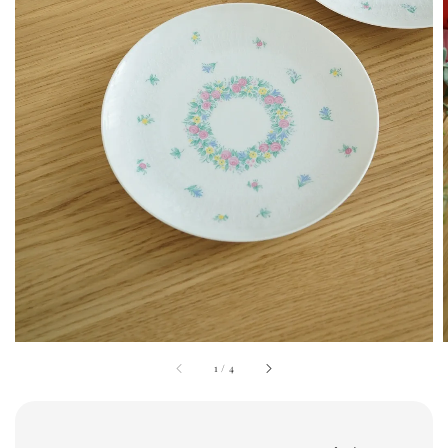
1
/
4