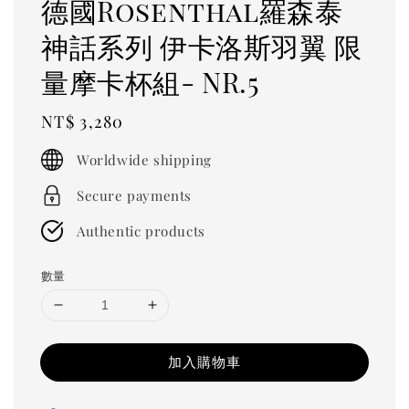
德國Rosenthal羅森泰
神話系列 伊卡洛斯羽翼 限
量摩卡杯組- NR.5
Regular
NT$ 3,280
price
Worldwide shipping
Secure payments
Authentic products
數量
加入購物車