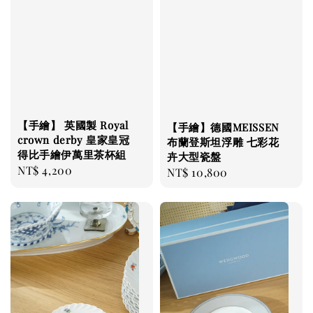
【手繪】 英國製 Royal
【手繪】德國MEISSEN
crown derby 皇家皇冠
布蘭登斯坦浮雕 七彩花
得比手繪伊萬里茶杯組
卉大型瓷盤
Regular
NT$ 4,200
Regular
NT$ 10,800
price
price