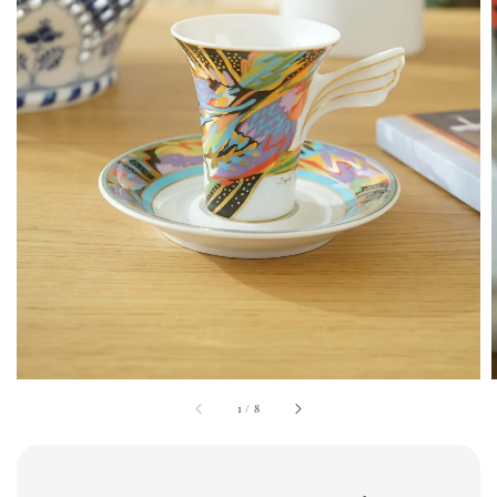
1
/
8