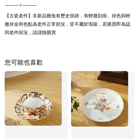
———✧———
【古瓷老件】非新品難免有歷史痕跡，有輕微刮痕、掉色與輕
微掉金和色點為老件正常狀況，皆不屬於瑕疵，若購買即為認
同老件狀況，請謹慎購買
您可能也喜歡