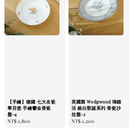
【手繪】德國 七大名瓷
英國製 Wedgwood 瑋緻
寧芬堡 手繪鬱金香瓷
活 銀白聖誕系列 骨瓷沙
盤-4
拉盤-2
Regular
NT$ 1,800
Regular
NT$ 1,200
price
price