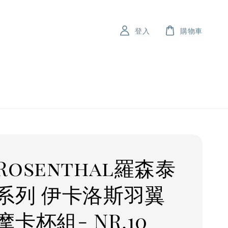
登入
購物車
Rosenthal羅森泰
系列 伊卡洛斯羽翼
卡杯組- NR.10