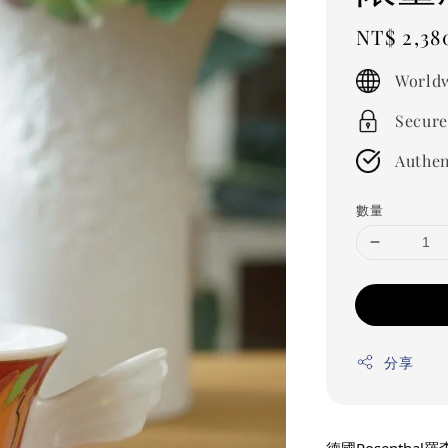
Regular
NT$ 2,38
price
Worldw
Secure
Authen
數量
分享
德國Rosenthal