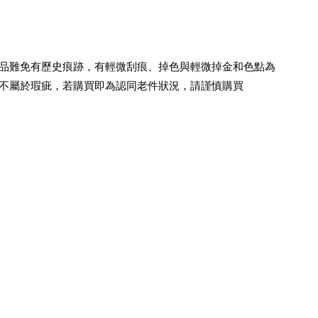
品難免有歷史痕跡，有輕微刮痕、掉色與輕微掉金和色點為
不屬於瑕疵，若購買即為認同老件狀況，請謹慎購買