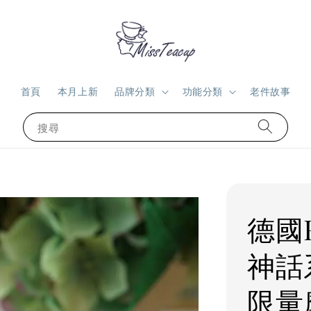
首頁
本月上新
品牌分類
功能分類
老件故事
搜尋
德國
神話
限量摩