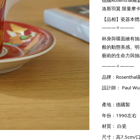
洛斯羽翼 限量摩卡杯
【品相】瓷器本體
———✧———
杯身與碟面繪有抽
般的動態美感。明
藝術的生命力與抽
———✧———
品牌：Rosentha
設計師： Paul Wund
產地：德國製
年份：1990左右
材質： 白瓷
尺寸：高7.5cm/口