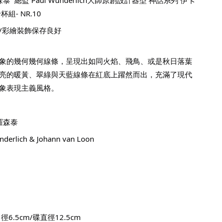
組- NR.10
/彩繪裝飾保存良好
象的幾何幾何線條，呈現出如同火焰、飛鳥、或是秋日落葉
亮的暖黃、翠綠與天藍線條在紅底上躍然而出，充滿了現代
象表現主義風格。
l羅森泰
erlich & Johann van Loon
徑6.5cm/碟直徑12.5cm