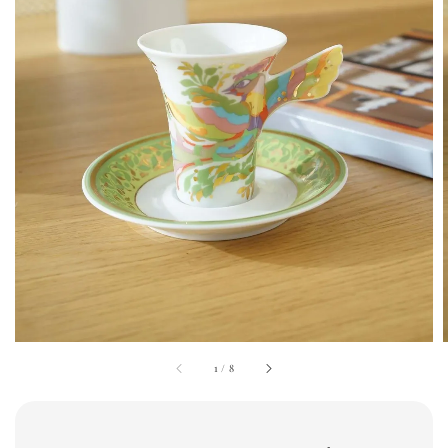
1
/
8