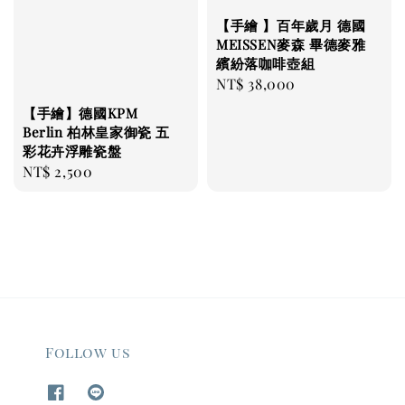
【手繪 】百年歲月 德國
MEISSEN麥森 畢德麥雅
繽紛落咖啡壺組
Regular
NT$ 38,000
price
【手繪】德國KPM
Berlin 柏林皇家御瓷 五
彩花卉浮雕瓷盤
Regular
NT$ 2,500
price
Follow us