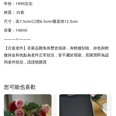
年份：1990左右
材質： 白瓷
尺寸：高7.5cm/口徑6.5cm/碟直徑12.5cm
容量：100ml
———✧———
【古瓷老件】非新品難免有歷史痕跡，有輕微刮痕、掉色與輕
微掉金和色點為老件正常狀況，皆不屬於瑕疵，若購買即為認
同老件狀況，請謹慎購買
您可能也喜歡