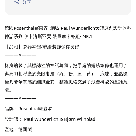
分享
德國Rosenthal羅森泰  總監 Paul Wunderlich大師原創設計器型 
神話系列 伊卡洛斯羽翼 限量摩卡杯組- NR.1
【品相】瓷器本體/彩繪裝飾保存良好
———✧———
杯身繪製了其標誌性的神話鳥類，把手處的翅膀線條也運用了
與鳥羽相呼應的亮眼漸層（綠、粉、藍、黃），底碟，並點綴
極具奢華質感的細膩金彩，整體風格充滿了浪漫神祕的童話意
境。
———✧———
品牌：Rosenthal羅森泰
設計師： Paul Wunderlich & Bjørn Wiinblad
產地：德國製