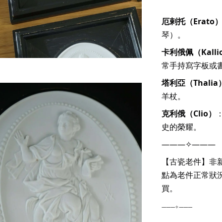
厄剌托（Erato
琴）。
卡利俄佩（Kalli
常手持寫字板或
塔利亞（Thalia
羊杖。
克利俄（Clio）
史的榮耀。
———✧———
【古瓷老件】非
點為老件正常狀
買。
———✧———