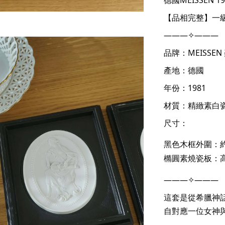
【品相完整】一
———✧———
品牌：MEISSEN
產地：德國
年份：1981
材質：精緻素白
尺寸：
黑色木框外圍：約 
橢圓素燒瓷板：高
———✧———
這套是從希臘神
自對應一位女神