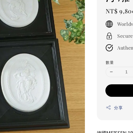
Regular
NT$ 9,80
price
Worldw
Secure
Authen
數量
分享
德國MEISSEN