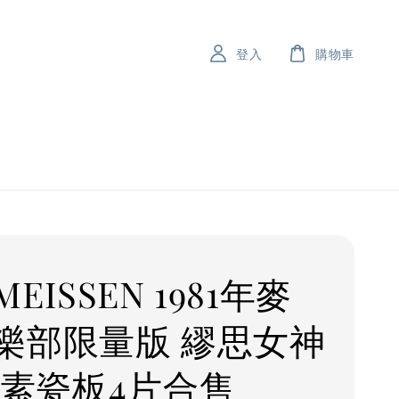
登入
購物車
EISSEN 1981年麥
樂部限量版 繆思女神
 素瓷板4片合售