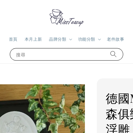
首頁
本月上新
品牌分類
功能分類
老件故事
搜尋
德國M
森俱
浮雕