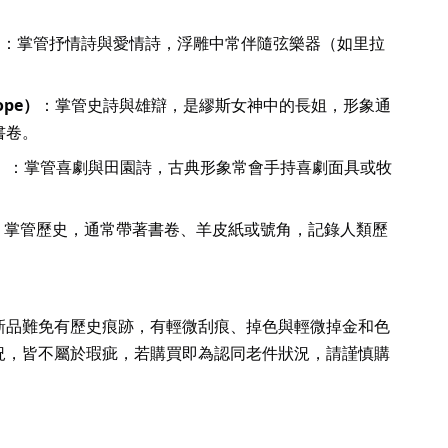
）
：掌管抒情詩與愛情詩，浮雕中常伴隨弦樂器（如里拉
ope）
：掌管史詩與雄辯，是繆斯女神中的長姐，形象通
書卷。
）
：掌管喜劇與田園詩，古典形象常會手持喜劇面具或牧
：掌管歷史，通常帶著書卷、羊皮紙或號角，記錄人類歷
新品難免有歷史痕跡，有輕微刮痕、掉色與輕微掉金和色
況，皆不屬於瑕疵，若購買即為認同老件狀況，請謹慎購