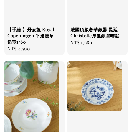
【手繪 】丹麥製 Royal
法國頂級奢華銀器 昆廷
Copenhagen 平邊唐草
Christofle厚鍍銀咖啡匙
奶壺1/60
Regular
NT$ 1,680
Regular
NT$ 2,500
price
price