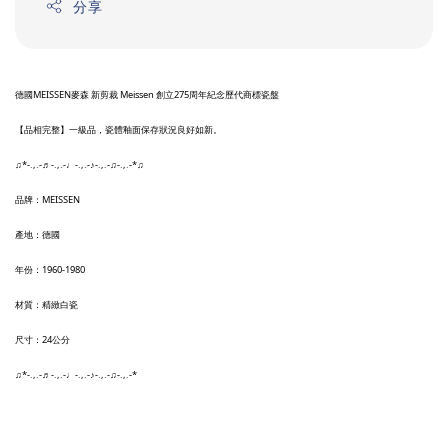
分享
德國MEISSEN麥森 新剪裁 Meissen 創立275周年紀念歷代商標瓷盤
【品相完整】一級品，瓷體釉面保存狀況良好如新。
♫*-.,.-
♬
-.,.-
♩
-.,.-
♪
-.,.-
♫
-.,.-*♫
品牌：MEISSEN
產地：德國
年份：1960-1980
材質：精緻白瓷
尺寸：24公分
♫*-.,.-
♬
-.,.-
♩
-.,.-
♪
-.,.-
♫
-.,.-*