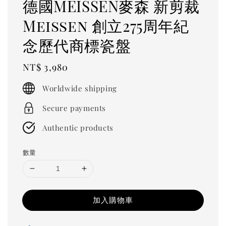
德國MEISSEN麥森 新剪裁
Meissen 創立275周年紀
念歷代商標瓷盤
Regular
NT$ 3,980
price
Worldwide shipping
Secure payments
Authentic products
數量
加入購物車