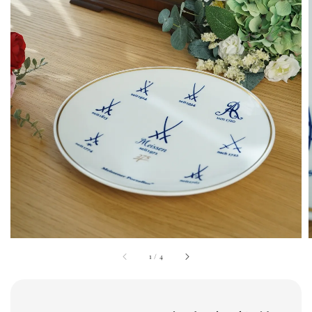
1
/
4