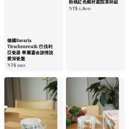
粉桃紅色鄉村庭院茶杯組
Regular
NT$ 1,800
price
德國Bavaria
Tirschenreuth 巴伐利
亞瓷器 華麗鎏金談情說
愛深瓷盤
Regular
NT$ 990
price