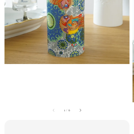
1
/
6