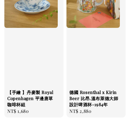
【手繪 】丹麥製 Royal
德國 Rosenthal x Kirin
Copenhagen 平邊唐草
Beer 比昂.溫布萊德大師
咖啡杯組
設計啤酒杯-1984年
Regular
NT$ 1,680
Regular
NT$ 2,880
price
price