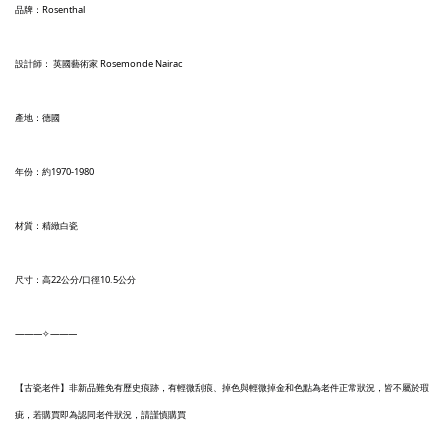
品牌：Rosenthal
設計師： 英國藝術家 Rosemonde Nairac
產地：德國
年份：約1970-1980
材質：精緻白瓷
尺寸：高22公分/口徑10.5公分
———✧———
【古瓷老件】非新品難免有歷史痕跡，有輕微刮痕、掉色與輕微掉金和色點為老件正常狀況，皆不屬於瑕
疵，若購買即為認同老件狀況，請謹慎購買