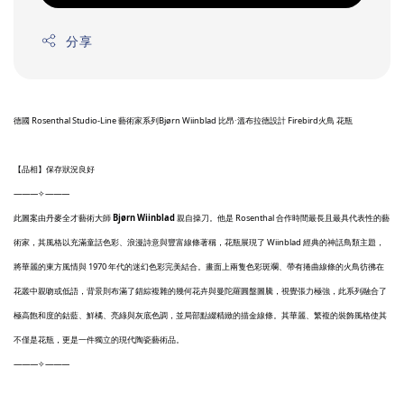
分享
德國 Rosenthal Studio-Line 藝術家系列Bjørn Wiinblad 比昂·溫布拉德設計 Firebird火鳥 花瓶
【品相】保存狀況良好
———✧———
此圖案由丹麥全才藝術大師
Bjørn Wiinblad
親自操刀。他是 Rosenthal 合作時間最長且最具代表性的藝
術家，其風格以充滿童話色彩、浪漫詩意與豐富線條著稱，花瓶展現了 Wiinblad 經典的神話鳥類主題，
將華麗的東方風情與 1970 年代的迷幻色彩完美結合。畫面上兩隻色彩斑斕、帶有捲曲線條的火鳥彷彿在
花叢中親吻或低語，背景則布滿了錯綜複雜的幾何花卉與曼陀羅圓盤圖騰，視覺張力極強，此系列融合了
極高飽和度的鈷藍、鮮橘、亮綠與灰底色調，並局部點綴精緻的描金線條。其華麗、繁複的裝飾風格使其
不僅是花瓶，更是一件獨立的現代陶瓷藝術品。
———✧———