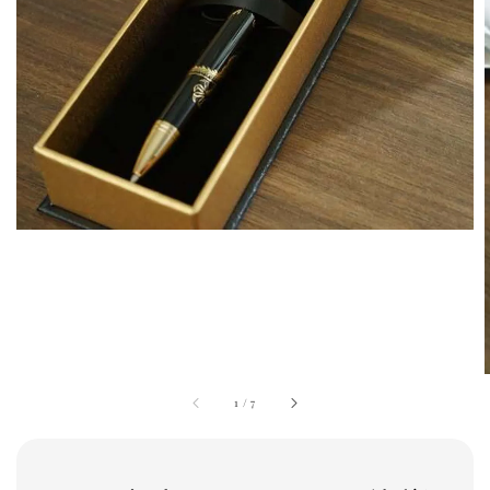
1
/
7