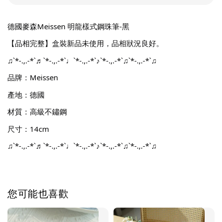
德國麥森Meissen 明龍樣式鋼珠筆-黑
【品相完整】盒裝新品未使用，品相狀況良好。
♫`*-.,.-*`♬`*-.,.-*`♩`*-.,.-*`♪`*-.,.-*`♫`*-.,.-*`♫
品牌：Meissen
產地：德國
材質：高級不鏽鋼
尺寸：14cm
♫`*-.,.-*`♬`*-.,.-*`♩`*-.,.-*`♪`*-.,.-*`♫`*-.,.-*`♫
您可能也喜歡