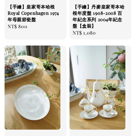
【手繪】皇家哥本哈根
【手繪】丹麥皇家哥本哈
Royal Copenhagen 1974
根年度盤 1908-2008 百
年母親節瓷盤
年紀念系列 2004年紀念
盤【盒裝】
Regular
NT$ 800
Regular
NT$ 1,080
price
price