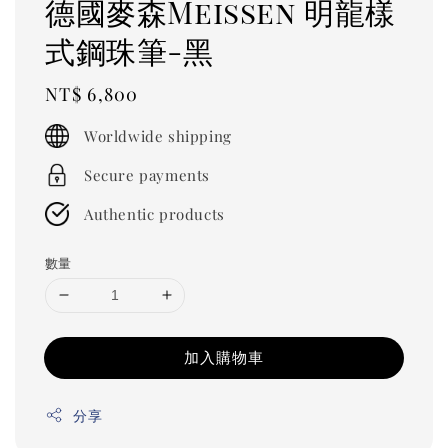
德國麥森Meissen 明龍樣
式鋼珠筆-黑
Regular
NT$ 6,800
price
Worldwide shipping
Secure payments
Authentic products
數量
加入購物車
分享