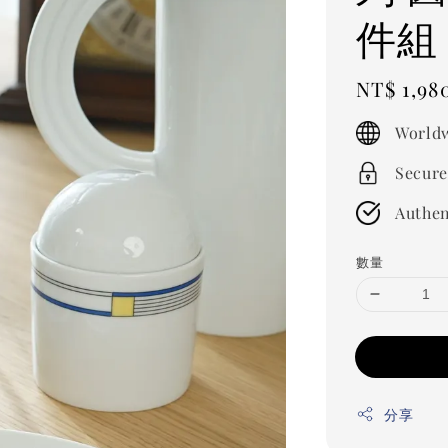
件組
Regular
NT$ 1,98
price
Worldw
Secure
Authen
數量
分享