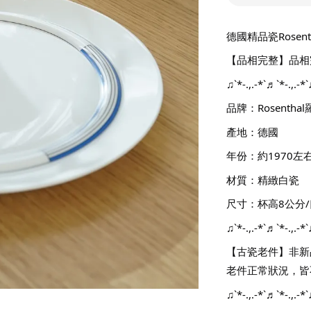
德國精品瓷Rosen
【品相完整】品相
♫`*-.,.-*`♬`*-.,.-*
品牌：Rosentha
產地：德國
年份：約1970左
材質：精緻白瓷
尺寸：杯高8公分/
♫`*-.,.-*`♬`*-.,.-*
【古瓷老件】非新
老件正常狀況，皆
♫`*-.,.-*`♬`*-.,.-*