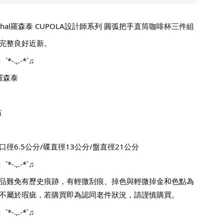
thal羅森泰 CUPOLA設計師系列 圓弧把手直筒咖啡杯三件組
完整良好近新。
`♩`*-.,.-*`♫
l羅森泰
右
口徑6.5公分/碟直徑13公分/盤直徑21公分
`♩`*-.,.-*`♫
品難免有歷史痕跡，有輕微刮痕、掉色與輕微掉金和色點為
不屬於瑕疵，若購買即為認同老件狀況，請謹慎購買。
`♩`*-.,.-*`♫