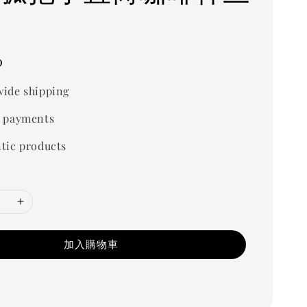
0
ide shipping
 payments
tic products
加入購物車