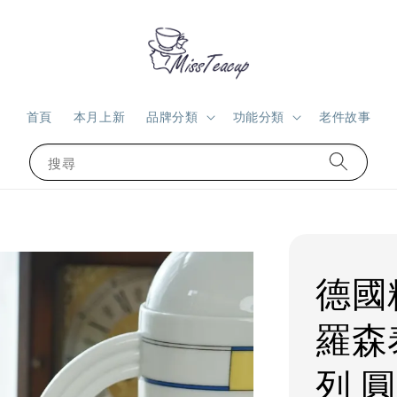
首頁
本月上新
品牌分類
功能分類
老件故事
搜尋
德國
羅森
列 