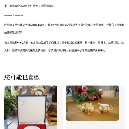
疵，若購買即為認同老件狀況，請謹慎購買。
———✧———
設計師：當代建築大師Mario Bellini。曾8次獲得有義大利設計界奧斯卡之稱的金羅盤獎，與其它不勝繁數
的國際設計獎項。
自上世紀80年代以來，他參與並完成了多個建築，其中包括位於米蘭、日本東京、墨爾本、法蘭克福、義
大利、法國等多國的美術館及博物館，以及目前歐洲最大的會議中心米蘭新國際會展中心。
您可能也喜歡