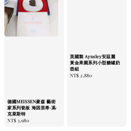
英國製 Aynsley安茲麗
黃金果園系列小型糖罐奶
壺組
Regular
NT$ 2,880
price
德國MEISSEN麥森 藝術
家系列瓷板 海因里希·馮·
克萊斯特
Regular
NT$ 3,980
price