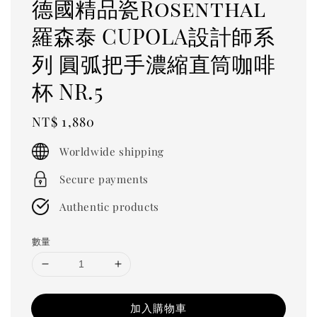
德國精品瓷Rosenthal
羅森泰 CUPOLA設計師系
列 圓弧把手濃縮直筒咖啡
杯 NR.5
Regular
NT$ 1,880
price
Worldwide shipping
Secure payments
Authentic products
數量
加入購物車