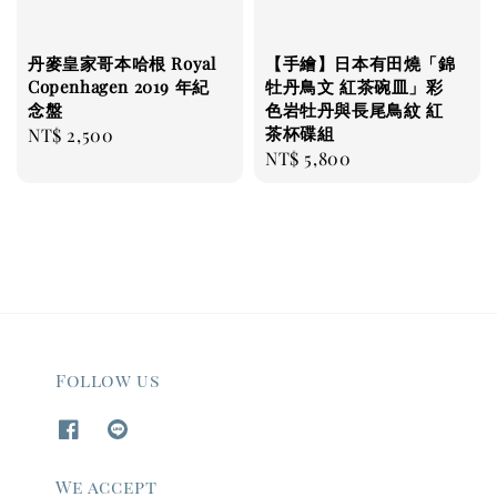
丹麥皇家哥本哈根 Royal
【手繪】日本有田燒「錦
Copenhagen 2019 年紀
牡丹鳥文 紅茶碗皿」彩
念盤
色岩牡丹與長尾鳥紋 紅
茶杯碟組
Regular
NT$ 2,500
Regular
NT$ 5,800
price
price
Follow us
We accept