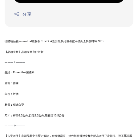
分享
德國精品瓷Rosenthal羅森泰 CUPOLA設計師系列 圓弧把手濃縮直筒咖啡杯 NR.5
【品相完整】品相完整良好近新。
———✧———
品牌：Rosenthal羅森泰
產地：德國
年份：近代
材質：精緻白瓷
尺寸：杯高6.2公分,口徑5.2公分,碟直徑10.5公分
———✧———
【古瓷老件】非新品難免有歷史痕跡，有輕微刮痕、掉色與輕微掉金和色點為老件正常狀況，皆不屬於瑕